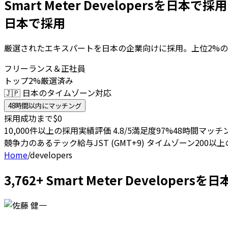
Smart Meter Developersを日本で採
日本で採用
厳選されたエキスパートを日本の企業向けに採用。上位2%の
フリーランス＆正社員
トップ2%厳選済み
🇯🇵 日本のタイムゾーン対応
48時間以内にマッチング
採用成功まで$0
10,000件以上の採用実績
評価 4.8/5
満足度97%
48時間マッチ
競争力のあるテック給与
JST (GMT+9) タイムゾーン
200以
Home
/
developers
3,762+ Smart Meter Develo