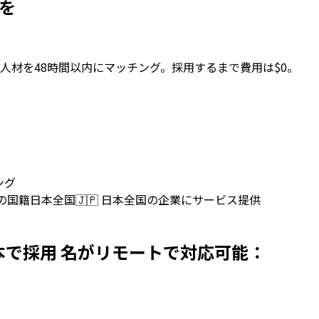
用を
人材を48時間以内にマッチング。採用するまで費用は$0。
ング
上の国籍
日本全国
🇯🇵
日本全国の企業にサービス提供
persを日本で採用 名がリモートで対応可能：