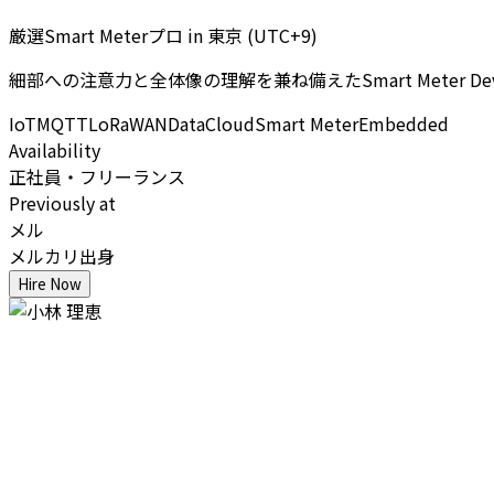
厳選Smart Meterプロ
in
東京 (UTC+9)
細部への注意力と全体像の理解を兼ね備えたSmart Meter
IoT
MQTT
LoRaWAN
Data
Cloud
Smart Meter
Embedded
Availability
正社員・フリーランス
Previously at
メル
メルカリ出身
Hire Now