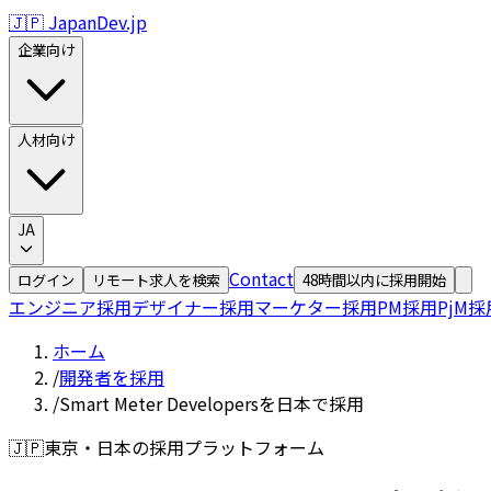
🇯🇵 JapanDev.jp
企業向け
人材向け
JA
Contact
ログイン
リモート求人を検索
48時間以内に採用開始
エンジニア採用
デザイナー採用
マーケター採用
PM採用
PjM採
ホーム
/
開発者を採用
/
Smart Meter Developersを日本で採用
🇯🇵
東京・日本の採用プラットフォーム