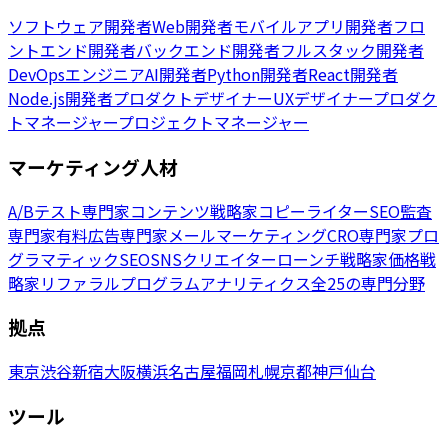
ソフトウェア開発者
Web開発者
モバイルアプリ開発者
フロ
ントエンド開発者
バックエンド開発者
フルスタック開発者
DevOpsエンジニア
AI開発者
Python開発者
React開発者
Node.js開発者
プロダクトデザイナー
UXデザイナー
プロダク
トマネージャー
プロジェクトマネージャー
マーケティング人材
A/Bテスト専門家
コンテンツ戦略家
コピーライター
SEO監査
専門家
有料広告専門家
メールマーケティング
CRO専門家
プロ
グラマティックSEO
SNSクリエイター
ローンチ戦略家
価格戦
略家
リファラルプログラム
アナリティクス
全25の専門分野
拠点
東京
渋谷
新宿
大阪
横浜
名古屋
福岡
札幌
京都
神戸
仙台
ツール