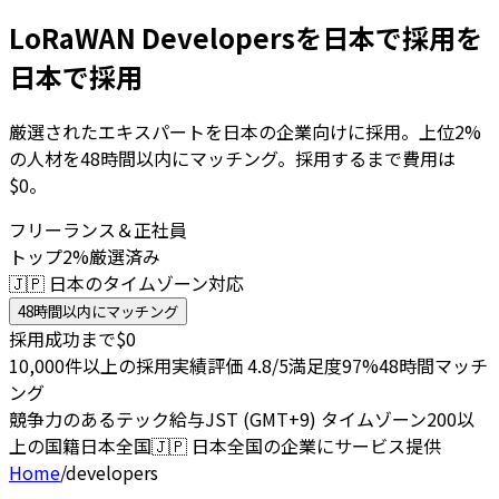
LoRaWAN Developersを日本で採用を
日本で採用
厳選されたエキスパートを日本の企業向けに採用。上位2%
の人材を48時間以内にマッチング。採用するまで費用は
$0。
フリーランス＆正社員
トップ2%厳選済み
🇯🇵 日本のタイムゾーン対応
48時間以内にマッチング
採用成功まで$0
10,000件以上の採用実績
評価 4.8/5
満足度97%
48時間マッチ
ング
競争力のあるテック給与
JST (GMT+9) タイムゾーン
200以
上の国籍
日本全国
🇯🇵
日本全国の企業にサービス提供
Home
/
developers