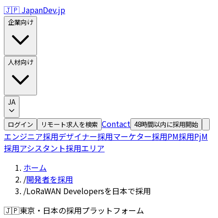
🇯🇵 JapanDev.jp
企業向け
人材向け
JA
Contact
ログイン
リモート求人を検索
48時間以内に採用開始
エンジニア採用
デザイナー採用
マーケター採用
PM採用
PjM
採用
アシスタント採用
エリア
ホーム
/
開発者を採用
/
LoRaWAN Developersを日本で採用
🇯🇵
東京・日本の採用プラットフォーム