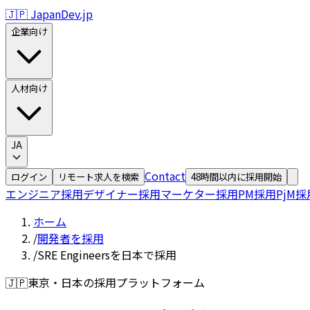
🇯🇵 JapanDev.jp
企業向け
人材向け
JA
Contact
ログイン
リモート求人を検索
48時間以内に採用開始
エンジニア採用
デザイナー採用
マーケター採用
PM採用
PjM採
ホーム
/
開発者を採用
/
SRE Engineersを日本で採用
🇯🇵
東京・日本の採用プラットフォーム