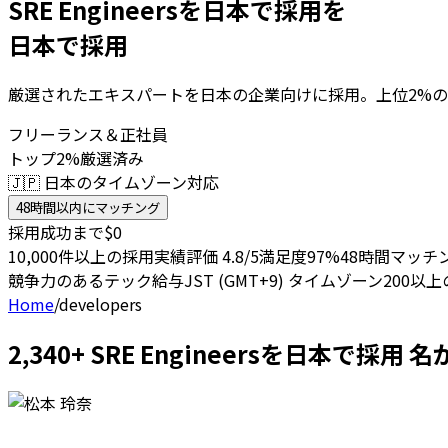
SRE Engineersを日本で採用を
日本で採用
厳選されたエキスパートを日本の企業向けに採用。上位2%の
フリーランス＆正社員
トップ2%厳選済み
🇯🇵 日本のタイムゾーン対応
48時間以内にマッチング
採用成功まで$0
10,000件以上の採用実績
評価 4.8/5
満足度97%
48時間マッチ
競争力のあるテック給与
JST (GMT+9) タイムゾーン
200以
Home
/
developers
2,340+ SRE Engineersを日本で