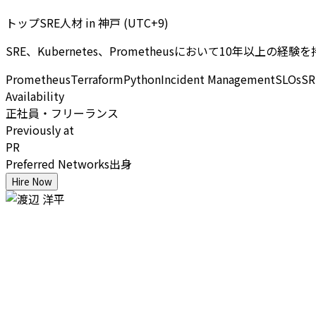
トップSRE人材
in
神戸 (UTC+9)
SRE、Kubernetes、Prometheusにおいて10年以上
Prometheus
Terraform
Python
Incident Management
SLOs
SR
Availability
正社員・フリーランス
Previously at
PR
Preferred Networks出身
Hire Now