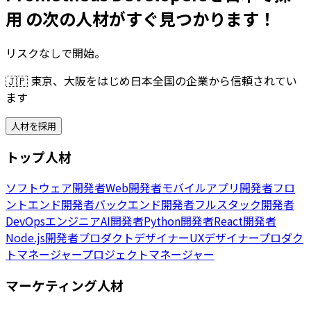
用 の次の人材がすぐ見つかります！
リスクなしで開始。
🇯🇵
東京、大阪をはじめ日本全国の企業から信頼されてい
ます
人材を採用
トップ人材
ソフトウェア開発者
Web開発者
モバイルアプリ開発者
フロ
ントエンド開発者
バックエンド開発者
フルスタック開発者
DevOpsエンジニア
AI開発者
Python開発者
React開発者
Node.js開発者
プロダクトデザイナー
UXデザイナー
プロダク
トマネージャー
プロジェクトマネージャー
マーケティング人材