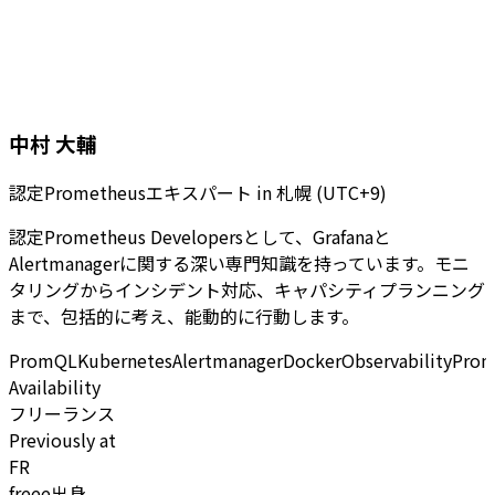
中村 大輔
認定Prometheusエキスパート
in
札幌 (UTC+9)
認定Prometheus Developersとして、Grafanaと
Alertmanagerに関する深い専門知識を持っています。モニ
タリングからインシデント対応、キャパシティプランニング
まで、包括的に考え、能動的に行動します。
PromQL
Kubernetes
Alertmanager
Docker
Observability
Prom
Availability
フリーランス
Previously at
FR
freee出身