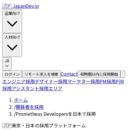
🇯🇵 JapanDev.jp
企業向け
人材向け
JA
Contact
ログイン
リモート求人を検索
48時間以内に採用開始
エンジニア採用
デザイナー採用
マーケター採用
PM採用
PjM
採用
アシスタント採用
エリア
ホーム
/
開発者を採用
/
Prometheus Developersを日本で採用
🇯🇵
東京・日本の採用プラットフォーム