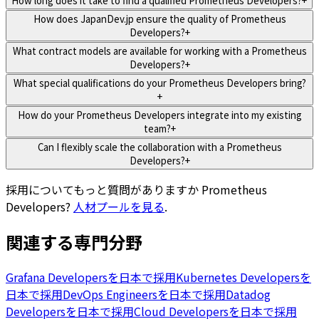
How long does it take to find a qualified Prometheus Developers?
+
How does JapanDev.jp ensure the quality of Prometheus
Developers?
+
What contract models are available for working with a Prometheus
Developers?
+
What special qualifications do your Prometheus Developers bring?
+
How do your Prometheus Developers integrate into my existing
team?
+
Can I flexibly scale the collaboration with a Prometheus
Developers?
+
採用についてもっと質問がありますか
Prometheus
Developers
?
人材プールを見る
.
関連する専門分野
Grafana Developersを日本で採用
Kubernetes Developersを
日本で採用
DevOps Engineersを日本で採用
Datadog
Developersを日本で採用
Cloud Developersを日本で採用