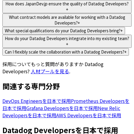
How does JapanDev.jp ensure the quality of Datadog Developers?
+
What contract models are available for working with a Datadog
Developers?
+
What special qualifications do your Datadog Developers bring?
+
How do your Datadog Developers integrate into my existing team?
+
Can I flexibly scale the collaboration with a Datadog Developers?
+
採用についてもっと質問がありますか
Datadog
Developers
?
人材プールを見る
.
関連する専門分野
DevOps Engineersを日本で採用
Prometheus Developersを
日本で採用
Grafana Developersを日本で採用
New Relic
Developersを日本で採用
AWS Developersを日本で採用
Datadog Developersを日本で採用