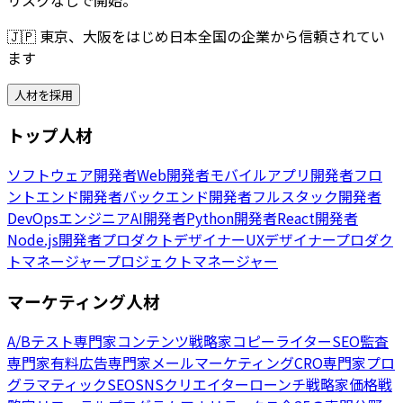
🇯🇵
東京、大阪をはじめ日本全国の企業から信頼されてい
ます
人材を採用
トップ人材
ソフトウェア開発者
Web開発者
モバイルアプリ開発者
フロ
ントエンド開発者
バックエンド開発者
フルスタック開発者
DevOpsエンジニア
AI開発者
Python開発者
React開発者
Node.js開発者
プロダクトデザイナー
UXデザイナー
プロダク
トマネージャー
プロジェクトマネージャー
マーケティング人材
A/Bテスト専門家
コンテンツ戦略家
コピーライター
SEO監査
専門家
有料広告専門家
メールマーケティング
CRO専門家
プロ
グラマティックSEO
SNSクリエイター
ローンチ戦略家
価格戦