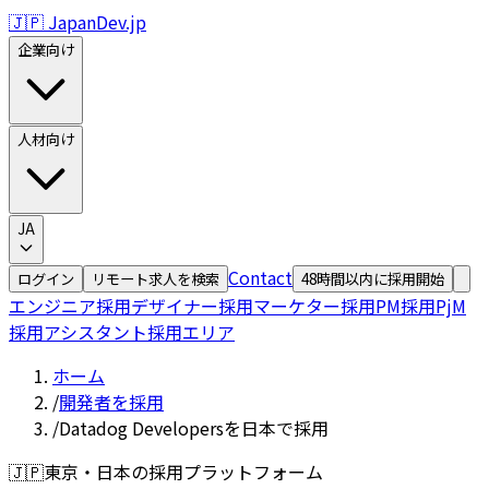
🇯🇵 JapanDev.jp
企業向け
人材向け
JA
Contact
ログイン
リモート求人を検索
48時間以内に採用開始
エンジニア採用
デザイナー採用
マーケター採用
PM採用
PjM
採用
アシスタント採用
エリア
ホーム
/
開発者を採用
/
Datadog Developersを日本で採用
🇯🇵
東京・日本の採用プラットフォーム