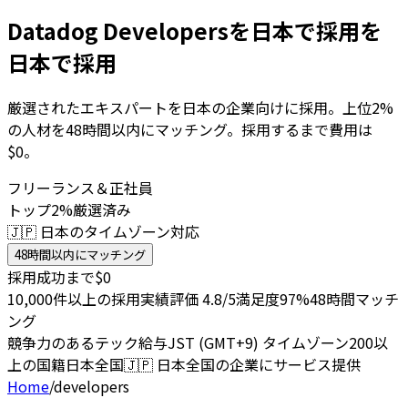
Datadog Developersを日本で採用を
日本で採用
厳選されたエキスパートを日本の企業向けに採用。上位2%
の人材を48時間以内にマッチング。採用するまで費用は
$0。
フリーランス＆正社員
トップ2%厳選済み
🇯🇵 日本のタイムゾーン対応
48時間以内にマッチング
採用成功まで$0
10,000件以上の採用実績
評価 4.8/5
満足度97%
48時間マッチ
ング
競争力のあるテック給与
JST (GMT+9) タイムゾーン
200以
上の国籍
日本全国
🇯🇵
日本全国の企業にサービス提供
Home
/
developers