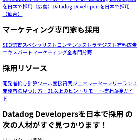
を日本で採用（広島）
Datadog Developersを日本で採用
（仙台）
マーケティング専門家も採用
SEO監査スペシャリスト
コンテンツストラテジスト
有料広告
エキスパート
マーケティング全専門分野
採用リソース
開発者給与計算ツール
面接質問ジェネレーター
フリーランス
開発者の見つけ方：21以上のヒント
リモート技術面接ガイ
ド
Datadog Developersを日本で採用 の
次の人材がすぐ見つかります！
リスクなしで開始。