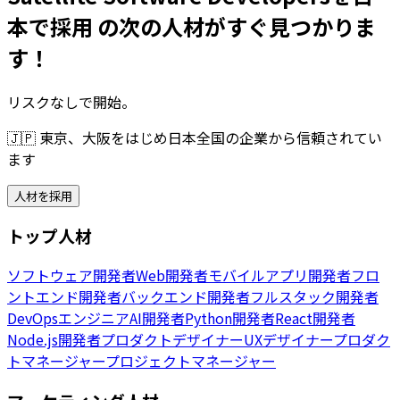
本で採用 の次の人材がすぐ見つかりま
す！
リスクなしで開始。
🇯🇵
東京、大阪をはじめ日本全国の企業から信頼されてい
ます
人材を採用
トップ人材
ソフトウェア開発者
Web開発者
モバイルアプリ開発者
フロ
ントエンド開発者
バックエンド開発者
フルスタック開発者
DevOpsエンジニア
AI開発者
Python開発者
React開発者
Node.js開発者
プロダクトデザイナー
UXデザイナー
プロダク
トマネージャー
プロジェクトマネージャー