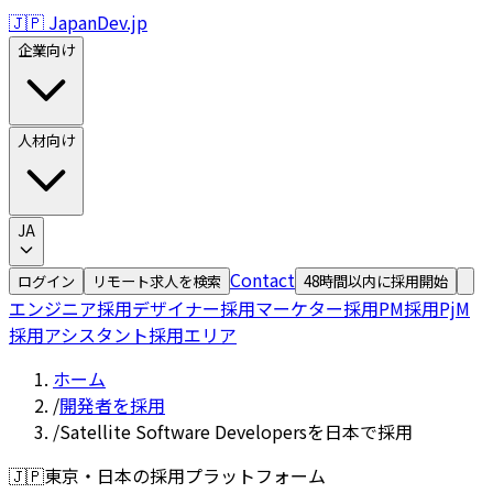
🇯🇵 JapanDev.jp
企業向け
人材向け
JA
Contact
ログイン
リモート求人を検索
48時間以内に採用開始
エンジニア採用
デザイナー採用
マーケター採用
PM採用
PjM
採用
アシスタント採用
エリア
ホーム
/
開発者を採用
/
Satellite Software Developersを日本で採用
🇯🇵
東京・日本の採用プラットフォーム