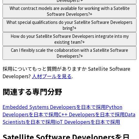
Developers?
+
What contract models are available for working with a Satellite
Software Developers?
+
What special qualifications do your Satellite Software Developers
bring?
+
How do your Satellite Software Developers integrate into my
existing team?
+
Can I flexibly scale the collaboration with a Satellite Software
Developers?
+
採用についてもっと質問がありますか
Satellite Software
Developers
?
人材プールを見る
.
関連する専門分野
Embedded Systems Developersを日本で採用
Python
Developersを日本で採用
C++ Developersを日本で採用
Data
Scientistsを日本で採用
IoT Developersを日本で採用
Satellite Software Developersを日