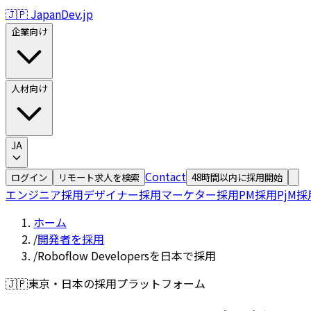
🇯🇵 JapanDev.jp
企業向け
人材向け
JA
Contact
ログイン
リモート求人を検索
48時間以内に採用開始
エンジニア採用
デザイナー採用
マーケター採用
PM採用
PjM採
ホーム
/
開発者を採用
/
Roboflow Developersを日本で採用
🇯🇵
東京・日本の採用プラットフォーム