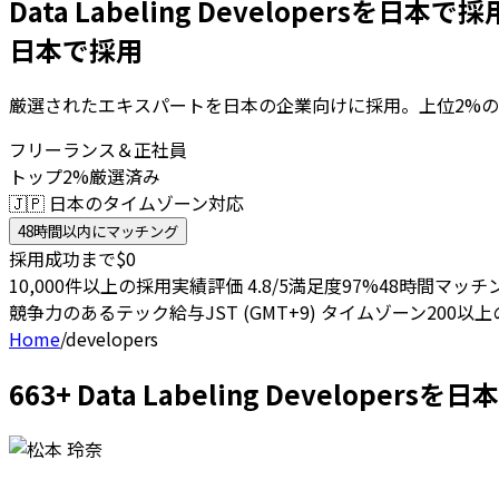
Data Labeling Developersを日本で
日本で採用
厳選されたエキスパートを日本の企業向けに採用。上位2%の
フリーランス＆正社員
トップ2%厳選済み
🇯🇵 日本のタイムゾーン対応
48時間以内にマッチング
採用成功まで$0
10,000件以上の採用実績
評価 4.8/5
満足度97%
48時間マッチ
競争力のあるテック給与
JST (GMT+9) タイムゾーン
200以
Home
/
developers
663+ Data Labeling Develop