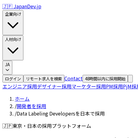
🇯🇵 JapanDev.jp
企業向け
人材向け
JA
Contact
ログイン
リモート求人を検索
48時間以内に採用開始
エンジニア採用
デザイナー採用
マーケター採用
PM採用
PjM採
ホーム
/
開発者を採用
/
Data Labeling Developersを日本で採用
🇯🇵
東京・日本の採用プラットフォーム