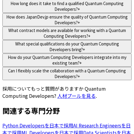
How long does it take to find a qualified Quantum Computing
Developers?
+
How does JapanDev.jp ensure the quality of Quantum Computing
Developers?
+
What contract models are available for working with a Quantum
Computing Developers?
+
What special qualifications do your Quantum Computing
Developers bring?
+
How do your Quantum Computing Developers integrate into my
existing team?
+
Can I flexibly scale the collaboration with a Quantum Computing
Developers?
+
採用についてもっと質問がありますか
Quantum
Computing Developers
?
人材プールを見る
.
関連する専門分野
Python Developersを日本で採用
AI Research Engineersを日
本で採用
ML Developersを日本で採用
Data Scientistsを日本