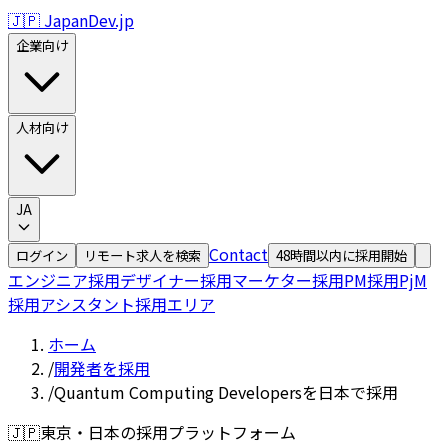
🇯🇵 JapanDev.jp
企業向け
人材向け
JA
Contact
ログイン
リモート求人を検索
48時間以内に採用開始
エンジニア採用
デザイナー採用
マーケター採用
PM採用
PjM
採用
アシスタント採用
エリア
ホーム
/
開発者を採用
/
Quantum Computing Developersを日本で採用
🇯🇵
東京・日本の採用プラットフォーム