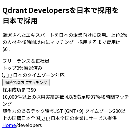
Qdrant Developersを日本で採用を
日本で採用
厳選されたエキスパートを日本の企業向けに採用。上位2%
の人材を48時間以内にマッチング。採用するまで費用は
$0。
フリーランス＆正社員
トップ2%厳選済み
🇯🇵 日本のタイムゾーン対応
48時間以内にマッチング
採用成功まで$0
10,000件以上の採用実績
評価 4.8/5
満足度97%
48時間マッチ
ング
競争力のあるテック給与
JST (GMT+9) タイムゾーン
200以
上の国籍
日本全国
🇯🇵
日本全国の企業にサービス提供
Home
/
developers