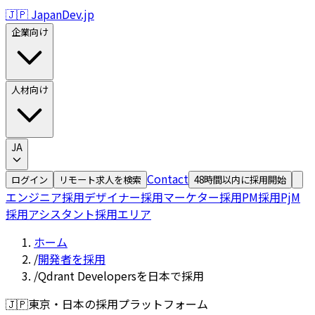
🇯🇵 JapanDev.jp
企業向け
人材向け
JA
Contact
ログイン
リモート求人を検索
48時間以内に採用開始
エンジニア採用
デザイナー採用
マーケター採用
PM採用
PjM
採用
アシスタント採用
エリア
ホーム
/
開発者を採用
/
Qdrant Developersを日本で採用
🇯🇵
東京・日本の採用プラットフォーム