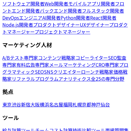
ソフトウェア開発者
Web開発者
モバイルアプリ開発者
フロ
ントエンド開発者
バックエンド開発者
フルスタック開発者
DevOpsエンジニア
AI開発者
Python開発者
React開発者
Node.js開発者
プロダクトデザイナー
UXデザイナー
プロダク
トマネージャー
プロジェクトマネージャー
マーケティング人材
A/Bテスト専門家
コンテンツ戦略家
コピーライター
SEO監査
専門家
有料広告専門家
メールマーケティング
CRO専門家
プロ
グラマティックSEO
SNSクリエイター
ローンチ戦略家
価格戦
略家
リファラルプログラム
アナリティクス
全25の専門分野
拠点
東京
渋谷
新宿
大阪
横浜
名古屋
福岡
札幌
京都
神戸
仙台
ツール
給与計算ツール
チームコスト計算
技術比較ツール
面接質問集