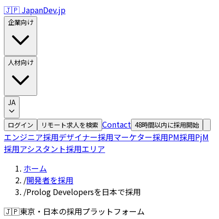
🇯🇵 JapanDev.jp
企業向け
人材向け
JA
Contact
ログイン
リモート求人を検索
48時間以内に採用開始
エンジニア採用
デザイナー採用
マーケター採用
PM採用
PjM
採用
アシスタント採用
エリア
ホーム
/
開発者を採用
/
Prolog Developersを日本で採用
🇯🇵
東京・日本の採用プラットフォーム