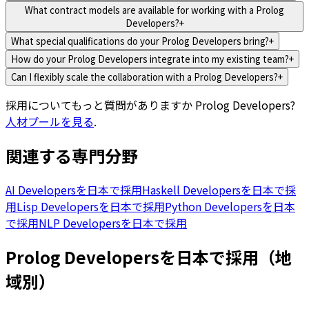
What contract models are available for working with a Prolog
Developers?
+
What special qualifications do your Prolog Developers bring?
+
How do your Prolog Developers integrate into my existing team?
+
Can I flexibly scale the collaboration with a Prolog Developers?
+
採用についてもっと質問がありますか
Prolog Developers
?
人材プールを見る
.
関連する専門分野
AI Developersを日本で採用
Haskell Developersを日本で採
用
Lisp Developersを日本で採用
Python Developersを日本
で採用
NLP Developersを日本で採用
Prolog Developersを日本で採用（地
域別）