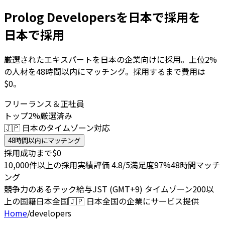
Prolog Developersを日本で採用を
日本で採用
厳選されたエキスパートを日本の企業向けに採用。上位2%
の人材を48時間以内にマッチング。採用するまで費用は
$0。
フリーランス＆正社員
トップ2%厳選済み
🇯🇵 日本のタイムゾーン対応
48時間以内にマッチング
採用成功まで$0
10,000件以上の採用実績
評価 4.8/5
満足度97%
48時間マッチ
ング
競争力のあるテック給与
JST (GMT+9) タイムゾーン
200以
上の国籍
日本全国
🇯🇵
日本全国の企業にサービス提供
Home
/
developers