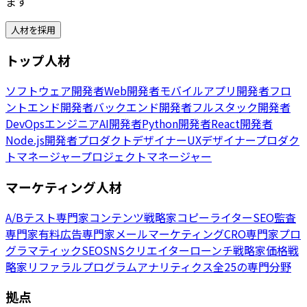
ます
人材を採用
トップ人材
ソフトウェア開発者
Web開発者
モバイルアプリ開発者
フロ
ントエンド開発者
バックエンド開発者
フルスタック開発者
DevOpsエンジニア
AI開発者
Python開発者
React開発者
Node.js開発者
プロダクトデザイナー
UXデザイナー
プロダク
トマネージャー
プロジェクトマネージャー
マーケティング人材
A/Bテスト専門家
コンテンツ戦略家
コピーライター
SEO監査
専門家
有料広告専門家
メールマーケティング
CRO専門家
プロ
グラマティックSEO
SNSクリエイター
ローンチ戦略家
価格戦
略家
リファラルプログラム
アナリティクス
全25の専門分野
拠点