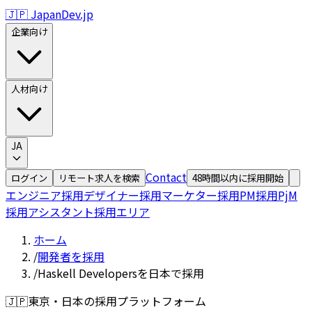
🇯🇵 JapanDev.jp
企業向け
人材向け
JA
Contact
ログイン
リモート求人を検索
48時間以内に採用開始
エンジニア採用
デザイナー採用
マーケター採用
PM採用
PjM
採用
アシスタント採用
エリア
ホーム
/
開発者を採用
/
Haskell Developersを日本で採用
🇯🇵
東京・日本の採用プラットフォーム