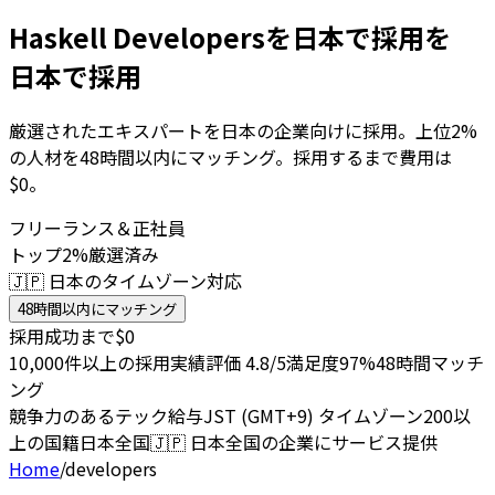
Haskell Developersを日本で採用を
日本で採用
厳選されたエキスパートを日本の企業向けに採用。上位2%
の人材を48時間以内にマッチング。採用するまで費用は
$0。
フリーランス＆正社員
トップ2%厳選済み
🇯🇵 日本のタイムゾーン対応
48時間以内にマッチング
採用成功まで$0
10,000件以上の採用実績
評価 4.8/5
満足度97%
48時間マッチ
ング
競争力のあるテック給与
JST (GMT+9) タイムゾーン
200以
上の国籍
日本全国
🇯🇵
日本全国の企業にサービス提供
Home
/
developers