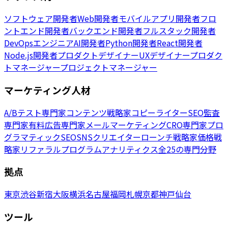
ソフトウェア開発者
Web開発者
モバイルアプリ開発者
フロ
ントエンド開発者
バックエンド開発者
フルスタック開発者
DevOpsエンジニア
AI開発者
Python開発者
React開発者
Node.js開発者
プロダクトデザイナー
UXデザイナー
プロダク
トマネージャー
プロジェクトマネージャー
マーケティング人材
A/Bテスト専門家
コンテンツ戦略家
コピーライター
SEO監査
専門家
有料広告専門家
メールマーケティング
CRO専門家
プロ
グラマティックSEO
SNSクリエイター
ローンチ戦略家
価格戦
略家
リファラルプログラム
アナリティクス
全25の専門分野
拠点
東京
渋谷
新宿
大阪
横浜
名古屋
福岡
札幌
京都
神戸
仙台
ツール