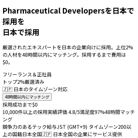
Pharmaceutical Developersを日本で
採用を
日本で採用
厳選されたエキスパートを日本の企業向けに採用。上位2%
の人材を48時間以内にマッチング。採用するまで費用は
$0。
フリーランス＆正社員
トップ2%厳選済み
🇯🇵 日本のタイムゾーン対応
48時間以内にマッチング
採用成功まで$0
10,000件以上の採用実績
評価 4.8/5
満足度97%
48時間マッチ
ング
競争力のあるテック給与
JST (GMT+9) タイムゾーン
200以
上の国籍
日本全国
🇯🇵
日本全国の企業にサービス提供