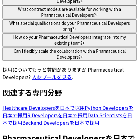
Developers?
+
What contract models are available for working with a
Pharmaceutical Developers?
+
What special qualifications do your Pharmaceutical Developers
bring?
+
How do your Pharmaceutical Developers integrate into my
existing team?
+
Can I flexibly scale the collaboration with a Pharmaceutical
Developers?
+
採用についてもっと質問がありますか
Pharmaceutical
Developers
?
人材プールを見る
.
関連する専門分野
Healthcare Developersを日本で採用
Python Developersを
日本で採用
R Developersを日本で採用
Data Scientistsを日
本で採用
Backend Developersを日本で採用
Pharmaceutical Developersを日本で