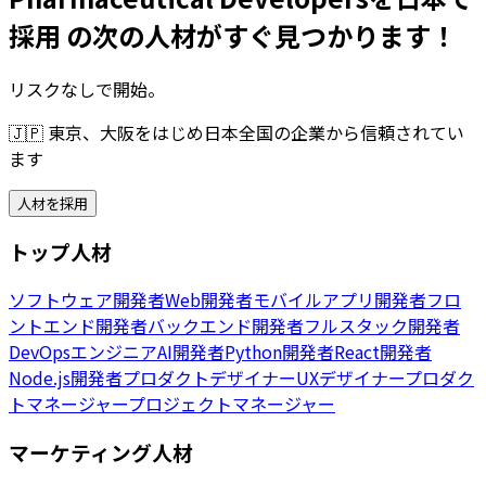
採用 の次の人材がすぐ見つかります！
リスクなしで開始。
🇯🇵
東京、大阪をはじめ日本全国の企業から信頼されてい
ます
人材を採用
トップ人材
ソフトウェア開発者
Web開発者
モバイルアプリ開発者
フロ
ントエンド開発者
バックエンド開発者
フルスタック開発者
DevOpsエンジニア
AI開発者
Python開発者
React開発者
Node.js開発者
プロダクトデザイナー
UXデザイナー
プロダク
トマネージャー
プロジェクトマネージャー
マーケティング人材