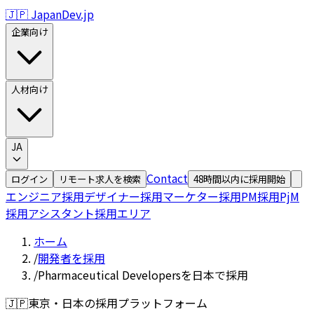
🇯🇵 JapanDev.jp
企業向け
人材向け
JA
Contact
ログイン
リモート求人を検索
48時間以内に採用開始
エンジニア採用
デザイナー採用
マーケター採用
PM採用
PjM
採用
アシスタント採用
エリア
ホーム
/
開発者を採用
/
Pharmaceutical Developersを日本で採用
🇯🇵
東京・日本の採用プラットフォーム