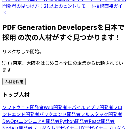
開発者の見つけ方：21以上のヒント
リモート技術面接ガイ
ド
PDF Generation Developersを日本で
採用 の次の人材がすぐ見つかります！
リスクなしで開始。
🇯🇵
東京、大阪をはじめ日本全国の企業から信頼されてい
ます
人材を採用
トップ人材
ソフトウェア開発者
Web開発者
モバイルアプリ開発者
フロ
ントエンド開発者
バックエンド開発者
フルスタック開発者
DevOpsエンジニア
AI開発者
Python開発者
React開発者
Node.js開発者
プロダクトデザイナー
UXデザイナー
プロダク