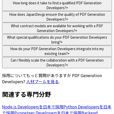
How long does it take to find a qualified PDF Generation
Developers?
+
How does JapanDev.jp ensure the quality of PDF Generation
Developers?
+
What contract models are available for working with a PDF
Generation Developers?
+
What special qualifications do your PDF Generation Developers
bring?
+
How do your PDF Generation Developers integrate into my
existing team?
+
Can I flexibly scale the collaboration with a PDF Generation
Developers?
+
採用についてもっと質問がありますか
PDF Generation
Developers
?
人材プールを見る
.
関連する専門分野
Node.js Developersを日本で採用
Python Developersを日本
で採用
Puppeteer Developersを日本で採用
Backend