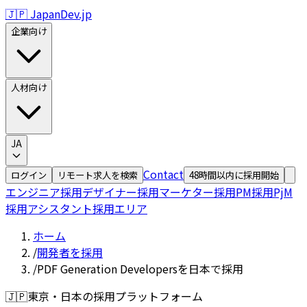
🇯🇵 JapanDev.jp
企業向け
人材向け
JA
Contact
ログイン
リモート求人を検索
48時間以内に採用開始
エンジニア採用
デザイナー採用
マーケター採用
PM採用
PjM
採用
アシスタント採用
エリア
ホーム
/
開発者を採用
/
PDF Generation Developersを日本で採用
🇯🇵
東京・日本の採用プラットフォーム