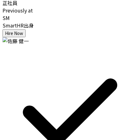
正社員
Previously at
SM
SmartHR出身
Hire Now