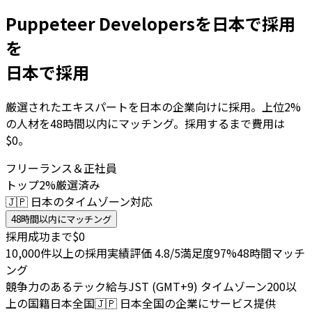
Puppeteer Developersを日本で採用
を
日本で採用
厳選されたエキスパートを日本の企業向けに採用。上位2%
の人材を48時間以内にマッチング。採用するまで費用は
$0。
フリーランス＆正社員
トップ2%厳選済み
🇯🇵 日本のタイムゾーン対応
48時間以内にマッチング
採用成功まで$0
10,000件以上の採用実績
評価 4.8/5
満足度97%
48時間マッチ
ング
競争力のあるテック給与
JST (GMT+9) タイムゾーン
200以
上の国籍
日本全国
🇯🇵
日本全国の企業にサービス提供