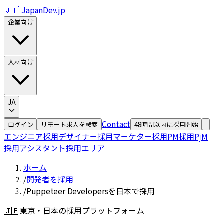
🇯🇵 JapanDev.jp
企業向け
人材向け
JA
Contact
ログイン
リモート求人を検索
48時間以内に採用開始
エンジニア採用
デザイナー採用
マーケター採用
PM採用
PjM
採用
アシスタント採用
エリア
ホーム
/
開発者を採用
/
Puppeteer Developersを日本で採用
🇯🇵
東京・日本の採用プラットフォーム