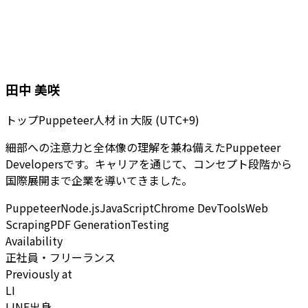
田中 美咲
トップPuppeteer人材
in
大阪 (UTC+9)
細部への注意力と全体像の理解を兼ね備えたPuppeteer
Developersです。キャリアを通じて、コンセプト段階から
国際展開まで企業を導いてきました。
Puppeteer
Node.js
JavaScript
Chrome DevTools
Web
Scraping
PDF Generation
Testing
Availability
正社員・フリーランス
Previously at
LI
LINE出身