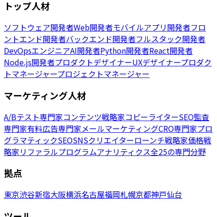
トップ人材
ソフトウェア開発者
Web開発者
モバイルアプリ開発者
フロ
ントエンド開発者
バックエンド開発者
フルスタック開発者
DevOpsエンジニア
AI開発者
Python開発者
React開発者
Node.js開発者
プロダクトデザイナー
UXデザイナー
プロダク
トマネージャー
プロジェクトマネージャー
マーケティング人材
A/Bテスト専門家
コンテンツ戦略家
コピーライター
SEO監査
専門家
有料広告専門家
メールマーケティング
CRO専門家
プロ
グラマティックSEO
SNSクリエイター
ローンチ戦略家
価格戦
略家
リファラルプログラム
アナリティクス
全25の専門分野
拠点
東京
渋谷
新宿
大阪
横浜
名古屋
福岡
札幌
京都
神戸
仙台
ツール