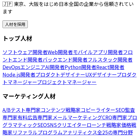
🇯🇵
東京、大阪をはじめ日本全国の企業から信頼されてい
ます
人材を採用
トップ人材
ソフトウェア開発者
Web開発者
モバイルアプリ開発者
フロ
ントエンド開発者
バックエンド開発者
フルスタック開発者
DevOpsエンジニア
AI開発者
Python開発者
React開発者
Node.js開発者
プロダクトデザイナー
UXデザイナー
プロダク
トマネージャー
プロジェクトマネージャー
マーケティング人材
A/Bテスト専門家
コンテンツ戦略家
コピーライター
SEO監査
専門家
有料広告専門家
メールマーケティング
CRO専門家
プロ
グラマティックSEO
SNSクリエイター
ローンチ戦略家
価格戦
略家
リファラルプログラム
アナリティクス
全25の専門分野