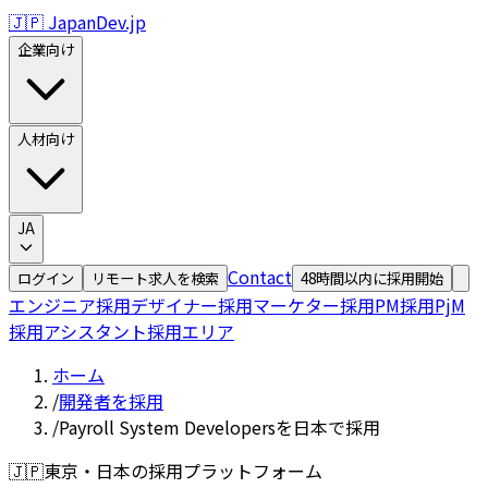
🇯🇵 JapanDev.jp
企業向け
人材向け
JA
Contact
ログイン
リモート求人を検索
48時間以内に採用開始
エンジニア採用
デザイナー採用
マーケター採用
PM採用
PjM
採用
アシスタント採用
エリア
ホーム
/
開発者を採用
/
Payroll System Developersを日本で採用
🇯🇵
東京・日本の採用プラットフォーム