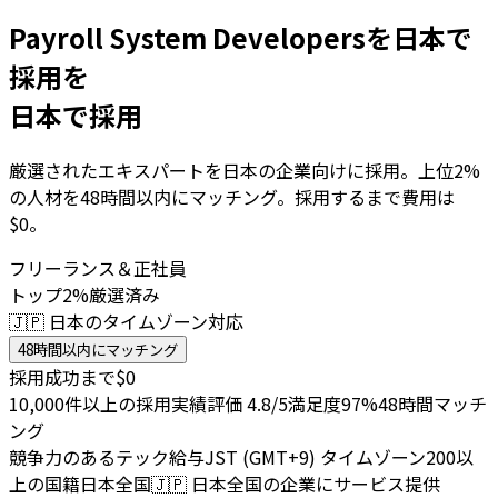
Payroll System Developersを日本で
採用を
日本で採用
厳選されたエキスパートを日本の企業向けに採用。上位2%
の人材を48時間以内にマッチング。採用するまで費用は
$0。
フリーランス＆正社員
トップ2%厳選済み
🇯🇵 日本のタイムゾーン対応
48時間以内にマッチング
採用成功まで$0
10,000件以上の採用実績
評価 4.8/5
満足度97%
48時間マッチ
ング
競争力のあるテック給与
JST (GMT+9) タイムゾーン
200以
上の国籍
日本全国
🇯🇵
日本全国の企業にサービス提供