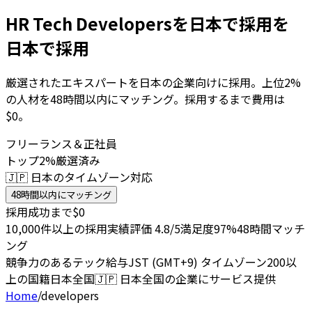
HR Tech Developersを日本で採用を
日本で採用
厳選されたエキスパートを日本の企業向けに採用。上位2%
の人材を48時間以内にマッチング。採用するまで費用は
$0。
フリーランス＆正社員
トップ2%厳選済み
🇯🇵 日本のタイムゾーン対応
48時間以内にマッチング
採用成功まで$0
10,000件以上の採用実績
評価 4.8/5
満足度97%
48時間マッチ
ング
競争力のあるテック給与
JST (GMT+9) タイムゾーン
200以
上の国籍
日本全国
🇯🇵
日本全国の企業にサービス提供
Home
/
developers