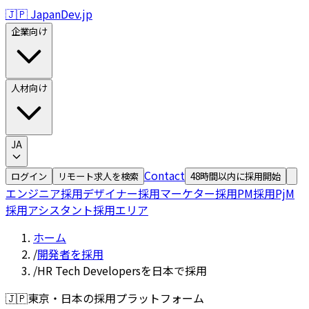
🇯🇵 JapanDev.jp
企業向け
人材向け
JA
Contact
ログイン
リモート求人を検索
48時間以内に採用開始
エンジニア採用
デザイナー採用
マーケター採用
PM採用
PjM
採用
アシスタント採用
エリア
ホーム
/
開発者を採用
/
HR Tech Developersを日本で採用
🇯🇵
東京・日本の採用プラットフォーム