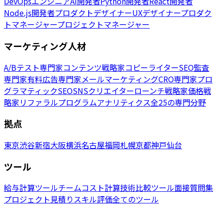
DevOpsエンジニア
AI開発者
Python開発者
React開発者
Node.js開発者
プロダクトデザイナー
UXデザイナー
プロダク
トマネージャー
プロジェクトマネージャー
マーケティング人材
A/Bテスト専門家
コンテンツ戦略家
コピーライター
SEO監査
専門家
有料広告専門家
メールマーケティング
CRO専門家
プロ
グラマティックSEO
SNSクリエイター
ローンチ戦略家
価格戦
略家
リファラルプログラム
アナリティクス
全25の専門分野
拠点
東京
渋谷
新宿
大阪
横浜
名古屋
福岡
札幌
京都
神戸
仙台
ツール
給与計算ツール
チームコスト計算
技術比較ツール
面接質問集
プロジェクト見積り
スキル評価
全てのツール