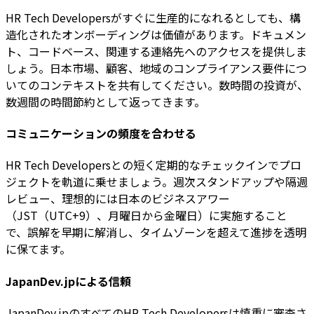
HR Tech Developersがすぐに生産的になれるとしても、構
造化されたオンボーディングは価値があります。ドキュメン
ト、コードベース、関連する連絡先へのアクセスを提供しま
しょう。日本市場、顧客、地域のコンプライアンス要件につ
いてのコンテキストを共有してください。数時間の投資が、
数週間の時間節約として返ってきます。
コミュニケーションの頻度を合わせる
HR Tech Developersとの短く定期的なチェックインでプロ
ジェクトを軌道に乗せましょう。週次スタンドアップや隔週
レビュー、理想的には日本のビジネスアワー
（JST（UTC+9）、月曜日から金曜日）に実施すること
で、誤解を早期に解消し、タイムゾーンを超えて進捗を透明
に保てます。
JapanDev.jpによる信頼
JapanDev.jpのすべてのHR Tech Developersは慎重に審査さ