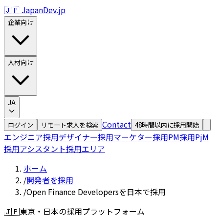
🇯🇵 JapanDev.jp
企業向け
人材向け
JA
Contact
ログイン
リモート求人を検索
48時間以内に採用開始
エンジニア採用
デザイナー採用
マーケター採用
PM採用
PjM
採用
アシスタント採用
エリア
ホーム
/
開発者を採用
/
Open Finance Developersを日本で採用
🇯🇵
東京・日本の採用プラットフォーム