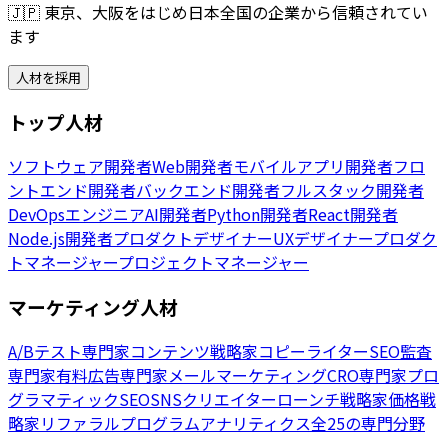
🇯🇵
東京、大阪をはじめ日本全国の企業から信頼されてい
ます
人材を採用
トップ人材
ソフトウェア開発者
Web開発者
モバイルアプリ開発者
フロ
ントエンド開発者
バックエンド開発者
フルスタック開発者
DevOpsエンジニア
AI開発者
Python開発者
React開発者
Node.js開発者
プロダクトデザイナー
UXデザイナー
プロダク
トマネージャー
プロジェクトマネージャー
マーケティング人材
A/Bテスト専門家
コンテンツ戦略家
コピーライター
SEO監査
専門家
有料広告専門家
メールマーケティング
CRO専門家
プロ
グラマティックSEO
SNSクリエイター
ローンチ戦略家
価格戦
略家
リファラルプログラム
アナリティクス
全25の専門分野