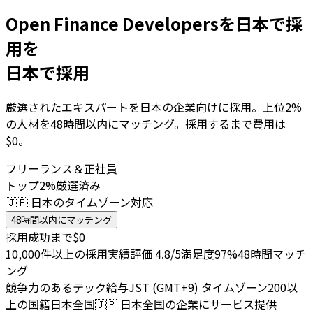
Open Finance Developersを日本で採
用を
日本で採用
厳選されたエキスパートを日本の企業向けに採用。上位2%
の人材を48時間以内にマッチング。採用するまで費用は
$0。
フリーランス＆正社員
トップ2%厳選済み
🇯🇵 日本のタイムゾーン対応
48時間以内にマッチング
採用成功まで$0
10,000件以上の採用実績
評価 4.8/5
満足度97%
48時間マッチ
ング
競争力のあるテック給与
JST (GMT+9) タイムゾーン
200以
上の国籍
日本全国
🇯🇵
日本全国の企業にサービス提供