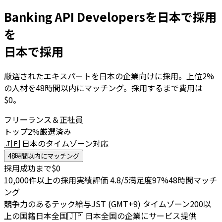
Banking API Developersを日本で採用
を
日本で採用
厳選されたエキスパートを日本の企業向けに採用。上位2%
の人材を48時間以内にマッチング。採用するまで費用は
$0。
フリーランス＆正社員
トップ2%厳選済み
🇯🇵 日本のタイムゾーン対応
48時間以内にマッチング
採用成功まで$0
10,000件以上の採用実績
評価 4.8/5
満足度97%
48時間マッチ
ング
競争力のあるテック給与
JST (GMT+9) タイムゾーン
200以
上の国籍
日本全国
🇯🇵
日本全国の企業にサービス提供