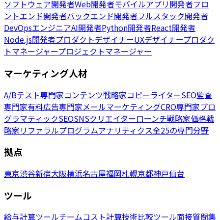
ソフトウェア開発者
Web開発者
モバイルアプリ開発者
フロ
ントエンド開発者
バックエンド開発者
フルスタック開発者
DevOpsエンジニア
AI開発者
Python開発者
React開発者
Node.js開発者
プロダクトデザイナー
UXデザイナー
プロダク
トマネージャー
プロジェクトマネージャー
マーケティング人材
A/Bテスト専門家
コンテンツ戦略家
コピーライター
SEO監査
専門家
有料広告専門家
メールマーケティング
CRO専門家
プロ
グラマティックSEO
SNSクリエイター
ローンチ戦略家
価格戦
略家
リファラルプログラム
アナリティクス
全25の専門分野
拠点
東京
渋谷
新宿
大阪
横浜
名古屋
福岡
札幌
京都
神戸
仙台
ツール
給与計算ツール
チームコスト計算
技術比較ツール
面接質問集