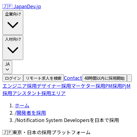
🇯🇵 JapanDev.jp
企業向け
人材向け
JA
Contact
ログイン
リモート求人を検索
48時間以内に採用開始
エンジニア採用
デザイナー採用
マーケター採用
PM採用
PjM
採用
アシスタント採用
エリア
ホーム
/
開発者を採用
/
Notification System Developersを日本で採用
🇯🇵
東京・日本の採用プラットフォーム