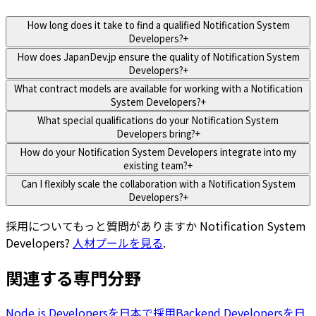
How long does it take to find a qualified Notification System
Developers?
+
How does JapanDev.jp ensure the quality of Notification System
Developers?
+
What contract models are available for working with a Notification
System Developers?
+
What special qualifications do your Notification System
Developers bring?
+
How do your Notification System Developers integrate into my
existing team?
+
Can I flexibly scale the collaboration with a Notification System
Developers?
+
採用についてもっと質問がありますか
Notification System
Developers
?
人材プールを見る
.
関連する専門分野
Node.js Developersを日本で採用
Backend Developersを日