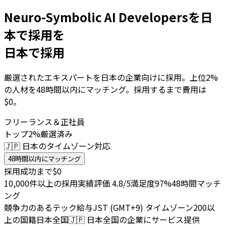
Neuro-Symbolic AI Developersを日
本で採用を
日本で採用
厳選されたエキスパートを日本の企業向けに採用。上位2%
の人材を48時間以内にマッチング。採用するまで費用は
$0。
フリーランス＆正社員
トップ2%厳選済み
🇯🇵 日本のタイムゾーン対応
48時間以内にマッチング
採用成功まで$0
10,000件以上の採用実績
評価 4.8/5
満足度97%
48時間マッチ
ング
競争力のあるテック給与
JST (GMT+9) タイムゾーン
200以
上の国籍
日本全国
🇯🇵
日本全国の企業にサービス提供