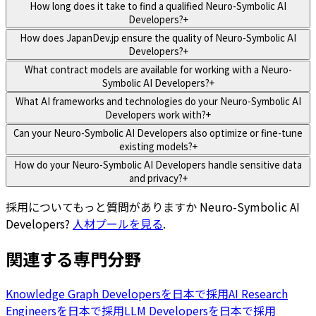
How long does it take to find a qualified Neuro-Symbolic AI
Developers?
+
How does JapanDev.jp ensure the quality of Neuro-Symbolic AI
Developers?
+
What contract models are available for working with a Neuro-
Symbolic AI Developers?
+
What AI frameworks and technologies do your Neuro-Symbolic AI
Developers work with?
+
Can your Neuro-Symbolic AI Developers also optimize or fine-tune
existing models?
+
How do your Neuro-Symbolic AI Developers handle sensitive data
and privacy?
+
採用についてもっと質問がありますか
Neuro-Symbolic AI
Developers
?
人材プールを見る
.
関連する専門分野
Knowledge Graph Developersを日本で採用
AI Research
Engineersを日本で採用
LLM Developersを日本で採用