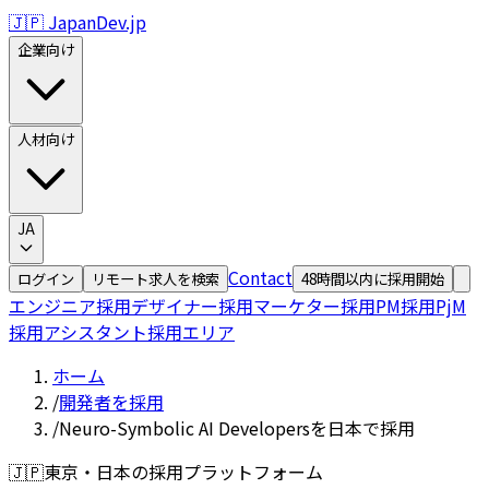
🇯🇵 JapanDev.jp
企業向け
人材向け
JA
Contact
ログイン
リモート求人を検索
48時間以内に採用開始
エンジニア採用
デザイナー採用
マーケター採用
PM採用
PjM
採用
アシスタント採用
エリア
ホーム
/
開発者を採用
/
Neuro-Symbolic AI Developersを日本で採用
🇯🇵
東京・日本の採用プラットフォーム