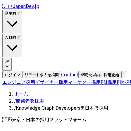
🇯🇵 JapanDev.jp
企業向け
人材向け
JA
Contact
ログイン
リモート求人を検索
48時間以内に採用開始
エンジニア採用
デザイナー採用
マーケター採用
PM採用
PjM採
ホーム
/
開発者を採用
/
Knowledge Graph Developersを日本で採用
🇯🇵
東京・日本の採用プラットフォーム