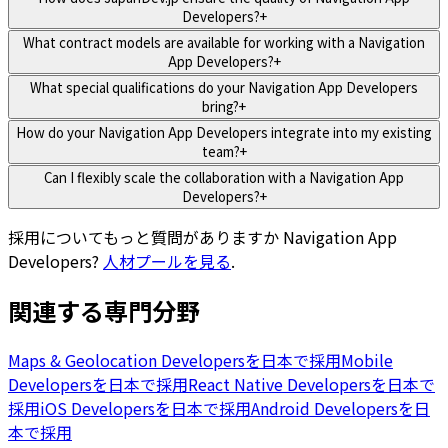
Developers?
+
What contract models are available for working with a Navigation
App Developers?
+
What special qualifications do your Navigation App Developers
bring?
+
How do your Navigation App Developers integrate into my existing
team?
+
Can I flexibly scale the collaboration with a Navigation App
Developers?
+
採用についてもっと質問がありますか
Navigation App
Developers
?
人材プールを見る
.
関連する専門分野
Maps & Geolocation Developersを日本で採用
Mobile
Developersを日本で採用
React Native Developersを日本で
採用
iOS Developersを日本で採用
Android Developersを日
本で採用