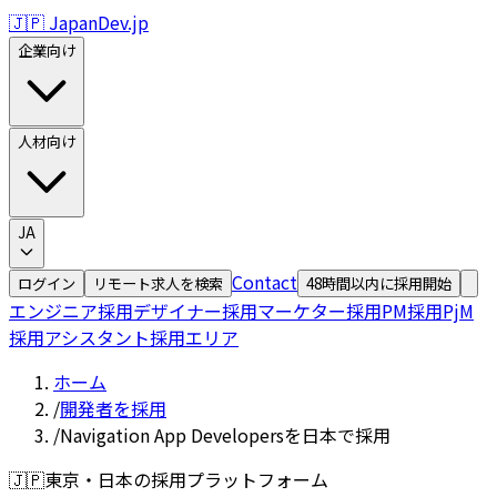
🇯🇵 JapanDev.jp
企業向け
人材向け
JA
Contact
ログイン
リモート求人を検索
48時間以内に採用開始
エンジニア採用
デザイナー採用
マーケター採用
PM採用
PjM
採用
アシスタント採用
エリア
ホーム
/
開発者を採用
/
Navigation App Developersを日本で採用
🇯🇵
東京・日本の採用プラットフォーム