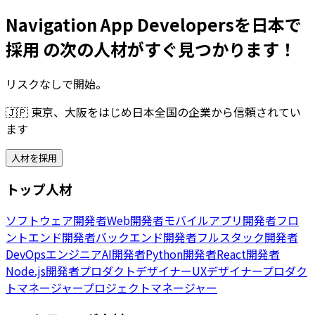
Navigation App Developersを日本で
採用 の次の人材がすぐ見つかります！
リスクなしで開始。
🇯🇵
東京、大阪をはじめ日本全国の企業から信頼されてい
ます
人材を採用
トップ人材
ソフトウェア開発者
Web開発者
モバイルアプリ開発者
フロ
ントエンド開発者
バックエンド開発者
フルスタック開発者
DevOpsエンジニア
AI開発者
Python開発者
React開発者
Node.js開発者
プロダクトデザイナー
UXデザイナー
プロダク
トマネージャー
プロジェクトマネージャー