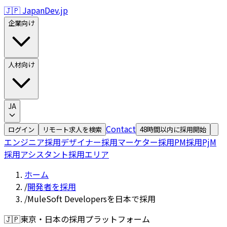
🇯🇵 JapanDev.jp
企業向け
人材向け
JA
Contact
ログイン
リモート求人を検索
48時間以内に採用開始
エンジニア採用
デザイナー採用
マーケター採用
PM採用
PjM
採用
アシスタント採用
エリア
ホーム
/
開発者を採用
/
MuleSoft Developersを日本で採用
🇯🇵
東京・日本の採用プラットフォーム