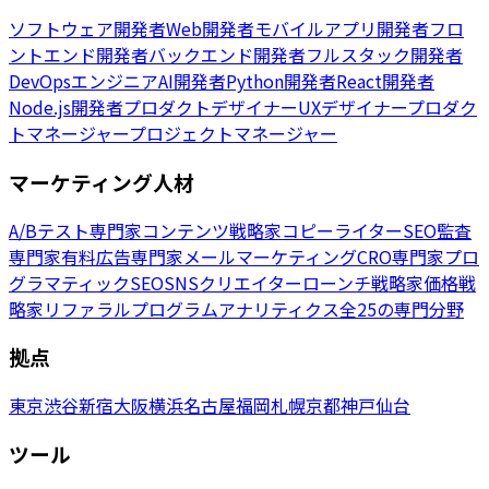
ソフトウェア開発者
Web開発者
モバイルアプリ開発者
フロ
ントエンド開発者
バックエンド開発者
フルスタック開発者
DevOpsエンジニア
AI開発者
Python開発者
React開発者
Node.js開発者
プロダクトデザイナー
UXデザイナー
プロダク
トマネージャー
プロジェクトマネージャー
マーケティング人材
A/Bテスト専門家
コンテンツ戦略家
コピーライター
SEO監査
専門家
有料広告専門家
メールマーケティング
CRO専門家
プロ
グラマティックSEO
SNSクリエイター
ローンチ戦略家
価格戦
略家
リファラルプログラム
アナリティクス
全25の専門分野
拠点
東京
渋谷
新宿
大阪
横浜
名古屋
福岡
札幌
京都
神戸
仙台
ツール