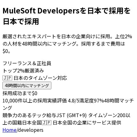
MuleSoft Developersを日本で採用を
日本で採用
厳選されたエキスパートを日本の企業向けに採用。上位2%
の人材を48時間以内にマッチング。採用するまで費用は
$0。
フリーランス＆正社員
トップ2%厳選済み
🇯🇵 日本のタイムゾーン対応
48時間以内にマッチング
採用成功まで$0
10,000件以上の採用実績
評価 4.8/5
満足度97%
48時間マッチ
ング
競争力のあるテック給与
JST (GMT+9) タイムゾーン
200以
上の国籍
日本全国
🇯🇵
日本全国の企業にサービス提供
Home
/
developers