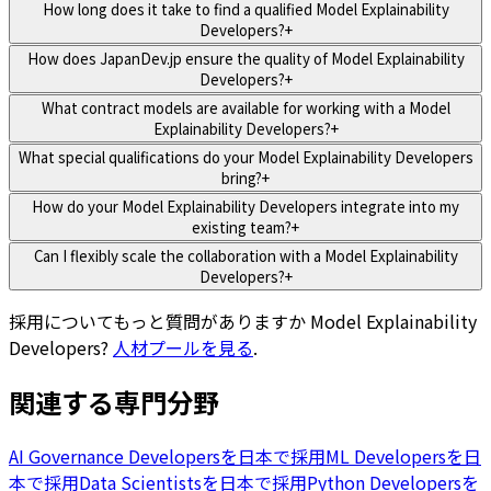
How long does it take to find a qualified Model Explainability
Developers?
+
How does JapanDev.jp ensure the quality of Model Explainability
Developers?
+
What contract models are available for working with a Model
Explainability Developers?
+
What special qualifications do your Model Explainability Developers
bring?
+
How do your Model Explainability Developers integrate into my
existing team?
+
Can I flexibly scale the collaboration with a Model Explainability
Developers?
+
採用についてもっと質問がありますか
Model Explainability
Developers
?
人材プールを見る
.
関連する専門分野
AI Governance Developersを日本で採用
ML Developersを日
本で採用
Data Scientistsを日本で採用
Python Developersを