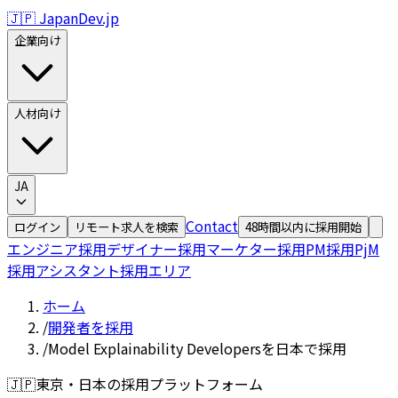
🇯🇵 JapanDev.jp
企業向け
人材向け
JA
Contact
ログイン
リモート求人を検索
48時間以内に採用開始
エンジニア採用
デザイナー採用
マーケター採用
PM採用
PjM
採用
アシスタント採用
エリア
ホーム
/
開発者を採用
/
Model Explainability Developersを日本で採用
🇯🇵
東京・日本の採用プラットフォーム