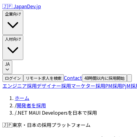
🇯🇵 JapanDev.jp
企業向け
人材向け
JA
Contact
ログイン
リモート求人を検索
48時間以内に採用開始
エンジニア採用
デザイナー採用
マーケター採用
PM採用
PjM採
ホーム
/
開発者を採用
/
.NET MAUI Developersを日本で採用
🇯🇵
東京・日本の採用プラットフォーム