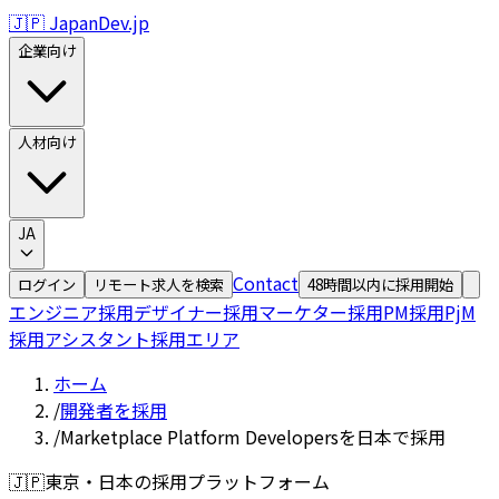
🇯🇵 JapanDev.jp
企業向け
人材向け
JA
Contact
ログイン
リモート求人を検索
48時間以内に採用開始
エンジニア採用
デザイナー採用
マーケター採用
PM採用
PjM
採用
アシスタント採用
エリア
ホーム
/
開発者を採用
/
Marketplace Platform Developersを日本で採用
🇯🇵
東京・日本の採用プラットフォーム