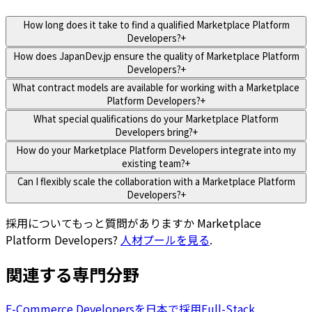
How long does it take to find a qualified Marketplace Platform
Developers?
+
How does JapanDev.jp ensure the quality of Marketplace Platform
Developers?
+
What contract models are available for working with a Marketplace
Platform Developers?
+
What special qualifications do your Marketplace Platform
Developers bring?
+
How do your Marketplace Platform Developers integrate into my
existing team?
+
Can I flexibly scale the collaboration with a Marketplace Platform
Developers?
+
採用についてもっと質問がありますか
Marketplace
Platform Developers
?
人材プールを見る
.
関連する専門分野
E-Commerce Developersを日本で採用
Full-Stack