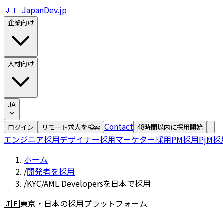
🇯🇵 JapanDev.jp
企業向け
人材向け
JA
Contact
ログイン
リモート求人を検索
48時間以内に採用開始
エンジニア採用
デザイナー採用
マーケター採用
PM採用
PjM採
ホーム
/
開発者を採用
/
KYC/AML Developersを日本で採用
🇯🇵
東京・日本の採用プラットフォーム