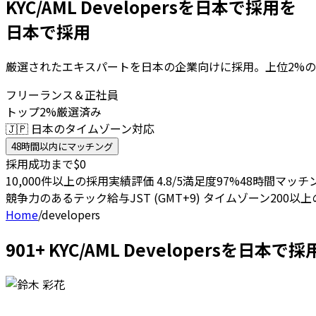
KYC/AML Developersを日本で採用を
日本で採用
厳選されたエキスパートを日本の企業向けに採用。上位2%の
フリーランス＆正社員
トップ2%厳選済み
🇯🇵 日本のタイムゾーン対応
48時間以内にマッチング
採用成功まで$0
10,000件以上の採用実績
評価 4.8/5
満足度97%
48時間マッチ
競争力のあるテック給与
JST (GMT+9) タイムゾーン
200以
Home
/
developers
901+ KYC/AML Developersを