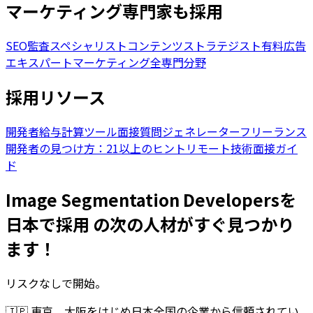
マーケティング専門家も採用
SEO監査スペシャリスト
コンテンツストラテジスト
有料広告
エキスパート
マーケティング全専門分野
採用リソース
開発者給与計算ツール
面接質問ジェネレーター
フリーランス
開発者の見つけ方：21以上のヒント
リモート技術面接ガイ
ド
Image Segmentation Developersを
日本で採用 の次の人材がすぐ見つかり
ます！
リスクなしで開始。
🇯🇵
東京、大阪をはじめ日本全国の企業から信頼されてい