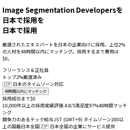
Image Segmentation Developersを
日本で採用を
日本で採用
厳選されたエキスパートを日本の企業向けに採用。上位2%
の人材を48時間以内にマッチング。採用するまで費用は
$0。
フリーランス＆正社員
トップ2%厳選済み
🇯🇵 日本のタイムゾーン対応
48時間以内にマッチング
採用成功まで$0
10,000件以上の採用実績
評価 4.8/5
満足度97%
48時間マッチ
ング
競争力のあるテック給与
JST (GMT+9) タイムゾーン
200以
上の国籍
日本全国
🇯🇵
日本全国の企業にサービス提供