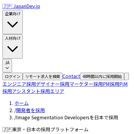
🇯🇵 JapanDev.jp
企業向け
人材向け
JA
Contact
ログイン
リモート求人を検索
48時間以内に採用開始
エンジニア採用
デザイナー採用
マーケター採用
PM採用
PjM
採用
アシスタント採用
エリア
ホーム
/
開発者を採用
/
Image Segmentation Developersを日本で採用
🇯🇵
東京・日本の採用プラットフォーム