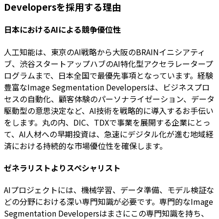
Developersを採用する理由
日本におけるAIによる競争優位性
人工知能は、東京のAI戦略から大阪のBRAINイニシアティ
ブ、渋谷スタートアップハブのAI特化型アクセラレータープ
ログラムまで、日本全国で最優先事項となっています。経験
豊富なImage Segmentation Developersは、ビジネスプロ
セスの自動化、顧客体験のパーソナライゼーション、データ
駆動型の意思決定など、AI技術を戦略的に導入するお手伝い
をします。丸の内、DIC、TDXで事業を展開する企業にとっ
て、AI人材への早期投資は、急速にデジタル化が進む地域経
済における持続的な市場優位性を確保します。
ゼネラリストよりスペシャリスト
AIプロジェクトには、機械学習、データ準備、モデル検証な
どの分野における深い専門知識が必要です。専門的なImage
Segmentation Developersはまさにこの専門知識を持ち、