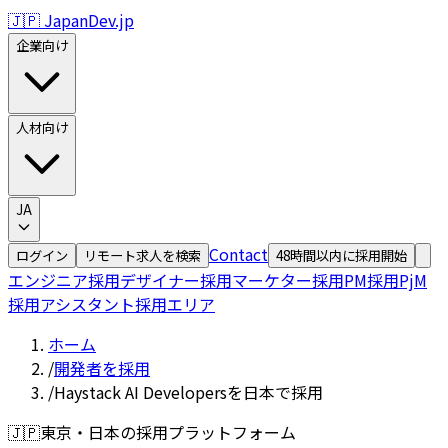
🇯🇵 JapanDev.jp
企業向け
人材向け
JA
Contact
ログイン
リモート求人を検索
48時間以内に採用開始
エンジニア採用
デザイナー採用
マーケター採用
PM採用
PjM
採用
アシスタント採用
エリア
ホーム
/
開発者を採用
/
Haystack AI Developersを日本で採用
🇯🇵
東京・日本の採用プラットフォーム