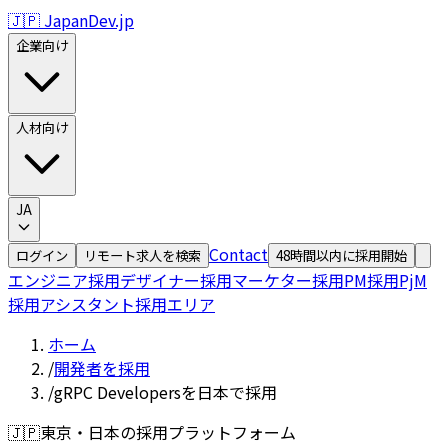
🇯🇵 JapanDev.jp
企業向け
人材向け
JA
Contact
ログイン
リモート求人を検索
48時間以内に採用開始
エンジニア採用
デザイナー採用
マーケター採用
PM採用
PjM
採用
アシスタント採用
エリア
ホーム
/
開発者を採用
/
gRPC Developersを日本で採用
🇯🇵
東京・日本の採用プラットフォーム