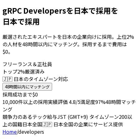
gRPC Developersを日本で採用を
日本で採用
厳選されたエキスパートを日本の企業向けに採用。上位2%
の人材を48時間以内にマッチング。採用するまで費用は
$0。
フリーランス＆正社員
トップ2%厳選済み
🇯🇵 日本のタイムゾーン対応
48時間以内にマッチング
採用成功まで$0
10,000件以上の採用実績
評価 4.8/5
満足度97%
48時間マッチ
ング
競争力のあるテック給与
JST (GMT+9) タイムゾーン
200以
上の国籍
日本全国
🇯🇵
日本全国の企業にサービス提供
Home
/
developers