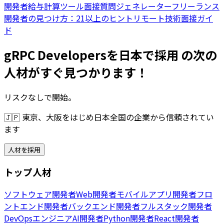
開発者給与計算ツール
面接質問ジェネレーター
フリーランス
開発者の見つけ方：21以上のヒント
リモート技術面接ガイ
ド
gRPC Developersを日本で採用 の次の
人材がすぐ見つかります！
リスクなしで開始。
🇯🇵
東京、大阪をはじめ日本全国の企業から信頼されてい
ます
人材を採用
トップ人材
ソフトウェア開発者
Web開発者
モバイルアプリ開発者
フロ
ントエンド開発者
バックエンド開発者
フルスタック開発者
DevOpsエンジニア
AI開発者
Python開発者
React開発者