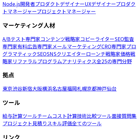
Node.js開発者
プロダクトデザイナー
UXデザイナー
プロダク
トマネージャー
プロジェクトマネージャー
マーケティング人材
A/Bテスト専門家
コンテンツ戦略家
コピーライター
SEO監査
専門家
有料広告専門家
メールマーケティング
CRO専門家
プロ
グラマティックSEO
SNSクリエイター
ローンチ戦略家
価格戦
略家
リファラルプログラム
アナリティクス
全25の専門分野
拠点
東京
渋谷
新宿
大阪
横浜
名古屋
福岡
札幌
京都
神戸
仙台
ツール
給与計算ツール
チームコスト計算
技術比較ツール
面接質問集
プロジェクト見積り
スキル評価
全てのツール
リンク