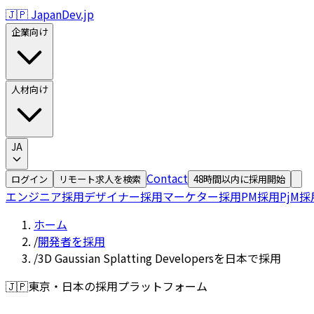
🇯🇵 JapanDev.jp
企業向け
人材向け
JA
Contact
ログイン
リモート求人を検索
48時間以内に採用開始
エンジニア採用
デザイナー採用
マーケター採用
PM採用
PjM採
ホーム
/
開発者を採用
/
3D Gaussian Splatting Developersを日本で採用
🇯🇵
東京・日本の採用プラットフォーム