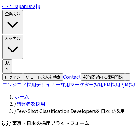
🇯🇵 JapanDev.jp
企業向け
人材向け
JA
Contact
ログイン
リモート求人を検索
48時間以内に採用開始
エンジニア採用
デザイナー採用
マーケター採用
PM採用
PjM採
ホーム
/
開発者を採用
/
Few-Shot Classification Developersを日本で採用
🇯🇵
東京・日本の採用プラットフォーム