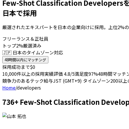
Few-Shot Classification Develo
日本で採用
厳選されたエキスパートを日本の企業向けに採用。上位2%の
フリーランス＆正社員
トップ2%厳選済み
🇯🇵 日本のタイムゾーン対応
48時間以内にマッチング
採用成功まで$0
10,000件以上の採用実績
評価 4.8/5
満足度97%
48時間マッチ
競争力のあるテック給与
JST (GMT+9) タイムゾーン
200以
Home
/
developers
736+ Few-Shot Classificatio