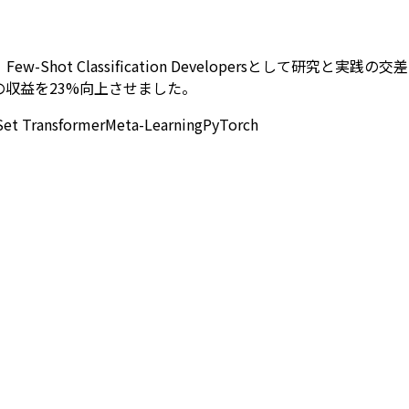
Classification Developersとして研究と実践の交差点で
収益を23%向上させました。
Set Transformer
Meta-Learning
PyTorch