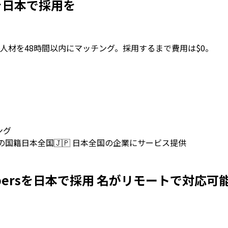
persを日本で採用を
人材を48時間以内にマッチング。採用するまで費用は$0。
ング
上の国籍
日本全国
🇯🇵
日本全国の企業にサービス提供
n Developersを日本で採用 名がリモートで対応可