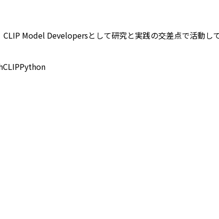
P Model Developersとして研究と実践の交差点で活
h
CLIP
Python