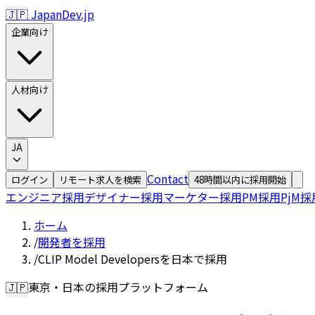
🇯🇵 JapanDev.jp
企業向け
人材向け
JA
Contact
ログイン
リモート求人を検索
48時間以内に採用開始
エンジニア採用
デザイナー採用
マーケター採用
PM採用
PjM採
ホーム
/
開発者を採用
/
CLIP Model Developersを日本で採用
🇯🇵
東京・日本の採用プラットフォーム