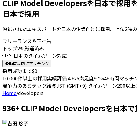
CLIP Model Developersを日本で採用
日本で採用
厳選されたエキスパートを日本の企業向けに採用。上位2%の
フリーランス＆正社員
トップ2%厳選済み
🇯🇵 日本のタイムゾーン対応
48時間以内にマッチング
採用成功まで$0
10,000件以上の採用実績
評価 4.8/5
満足度97%
48時間マッチ
競争力のあるテック給与
JST (GMT+9) タイムゾーン
200以
Home
/
developers
936+ CLIP Model Developer