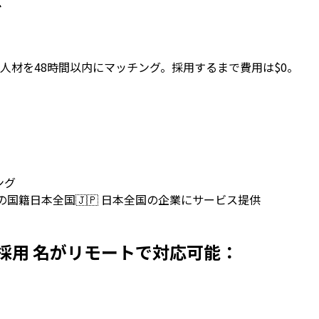
を
人材を48時間以内にマッチング。採用するまで費用は$0。
ング
上の国籍
日本全国
🇯🇵
日本全国の企業にサービス提供
sを日本で採用 名がリモートで対応可能：