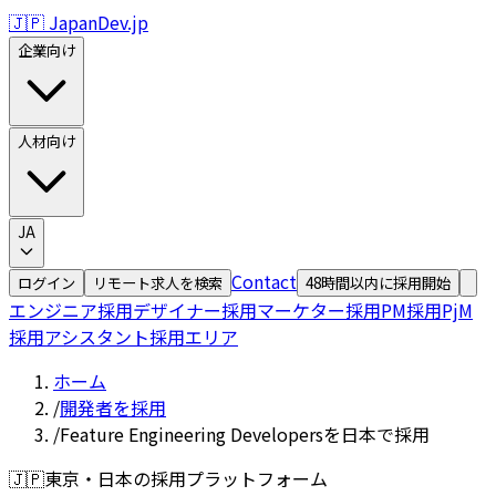
🇯🇵 JapanDev.jp
企業向け
人材向け
JA
Contact
ログイン
リモート求人を検索
48時間以内に採用開始
エンジニア採用
デザイナー採用
マーケター採用
PM採用
PjM
採用
アシスタント採用
エリア
ホーム
/
開発者を採用
/
Feature Engineering Developersを日本で採用
🇯🇵
東京・日本の採用プラットフォーム