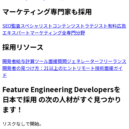
マーケティング専門家も採用
SEO監査スペシャリスト
コンテンツストラテジスト
有料広告
エキスパート
マーケティング全専門分野
採用リソース
開発者給与計算ツール
面接質問ジェネレーター
フリーランス
開発者の見つけ方：21以上のヒント
リモート技術面接ガイ
ド
Feature Engineering Developersを
日本で採用 の次の人材がすぐ見つかり
ます！
リスクなしで開始。