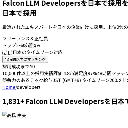
Falcon LLM Developersを日本で採用
日本で採用
厳選されたエキスパートを日本の企業向けに採用。上位2%の
フリーランス＆正社員
トップ2%厳選済み
🇯🇵 日本のタイムゾーン対応
48時間以内にマッチング
採用成功まで$0
10,000件以上の採用実績
評価 4.8/5
満足度97%
48時間マッチ
競争力のあるテック給与
JST (GMT+9) タイムゾーン
200以
Home
/
developers
1,831+ Falcon LLM Develope