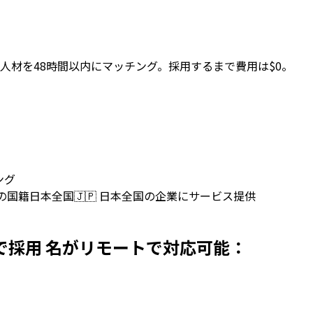
を
人材を48時間以内にマッチング。採用するまで費用は$0。
ング
上の国籍
日本全国
🇯🇵
日本全国の企業にサービス提供
rsを日本で採用 名がリモートで対応可能：