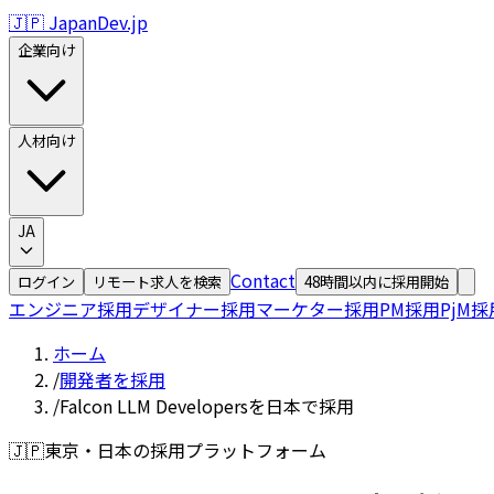
🇯🇵 JapanDev.jp
企業向け
人材向け
JA
Contact
ログイン
リモート求人を検索
48時間以内に採用開始
エンジニア採用
デザイナー採用
マーケター採用
PM採用
PjM採
ホーム
/
開発者を採用
/
Falcon LLM Developersを日本で採用
🇯🇵
東京・日本の採用プラットフォーム