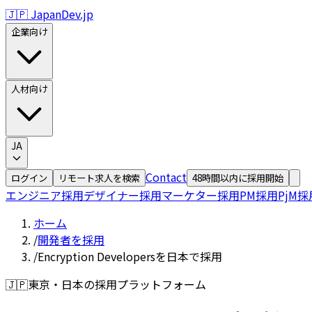
🇯🇵 JapanDev.jp
企業向け
人材向け
JA
Contact
ログイン
リモート求人を検索
48時間以内に採用開始
エンジニア採用
デザイナー採用
マーケター採用
PM採用
PjM採
ホーム
/
開発者を採用
/
Encryption Developersを日本で採用
🇯🇵
東京・日本の採用プラットフォーム