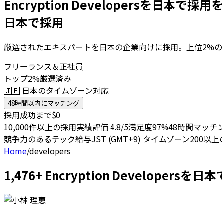
Encryption Developersを日本で採用
日本で採用
厳選されたエキスパートを日本の企業向けに採用。上位2%の
フリーランス＆正社員
トップ2%厳選済み
🇯🇵 日本のタイムゾーン対応
48時間以内にマッチング
採用成功まで$0
10,000件以上の採用実績
評価 4.8/5
満足度97%
48時間マッチ
競争力のあるテック給与
JST (GMT+9) タイムゾーン
200以
Home
/
developers
1,476+ Encryption Develope