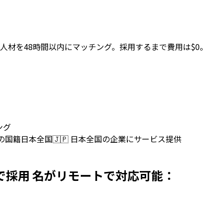
を
人材を48時間以内にマッチング。採用するまで費用は$0。
ング
上の国籍
日本全国
🇯🇵
日本全国の企業にサービス提供
rsを日本で採用 名がリモートで対応可能：