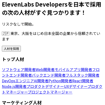
ElevenLabs Developersを日本で採用
の次の人材がすぐ見つかります！
リスクなしで開始。
🇯🇵
東京、大阪をはじめ日本全国の企業から信頼されてい
ます
人材を採用
トップ人材
ソフトウェア開発者
Web開発者
モバイルアプリ開発者
フロ
ントエンド開発者
バックエンド開発者
フルスタック開発者
DevOpsエンジニア
AI開発者
Python開発者
React開発者
Node.js開発者
プロダクトデザイナー
UXデザイナー
プロダク
トマネージャー
プロジェクトマネージャー
マーケティング人材