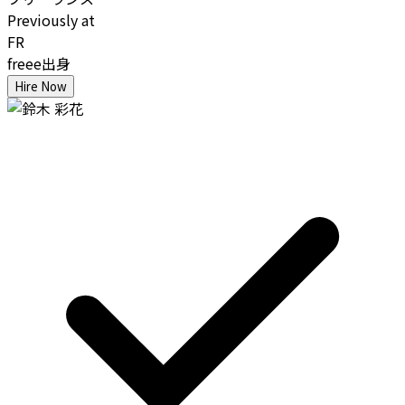
Previously at
FR
freee出身
Hire Now