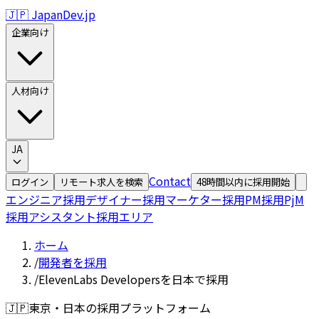
🇯🇵 JapanDev.jp
企業向け
人材向け
JA
Contact
ログイン
リモート求人を検索
48時間以内に採用開始
エンジニア採用
デザイナー採用
マーケター採用
PM採用
PjM
採用
アシスタント採用
エリア
ホーム
/
開発者を採用
/
ElevenLabs Developersを日本で採用
🇯🇵
東京・日本の採用プラットフォーム