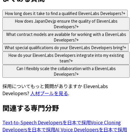
How long does it take to find a qualified ElevenLabs Developers?
+
How does JapanDev.jp ensure the quality of ElevenLabs
Developers?
+
What contract models are available for working with a ElevenLabs
Developers?
+
What special qualifications do your ElevenLabs Developers bring?
+
How do your ElevenLabs Developers integrate into my existing
team?
+
Can I flexibly scale the collaboration with a ElevenLabs
Developers?
+
採用についてもっと質問がありますか
ElevenLabs
Developers
?
人材プールを見る
.
関連する専門分野
Text-to-Speech Developersを日本で採用
Voice Cloning
Developersを日本で採用
AI Voice Developersを日本で採用