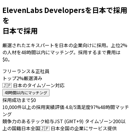
ElevenLabs Developersを日本で採用
を
日本で採用
厳選されたエキスパートを日本の企業向けに採用。上位2%
の人材を48時間以内にマッチング。採用するまで費用は
$0。
フリーランス＆正社員
トップ2%厳選済み
🇯🇵 日本のタイムゾーン対応
48時間以内にマッチング
採用成功まで$0
10,000件以上の採用実績
評価 4.8/5
満足度97%
48時間マッチ
ング
競争力のあるテック給与
JST (GMT+9) タイムゾーン
200以
上の国籍
日本全国
🇯🇵
日本全国の企業にサービス提供