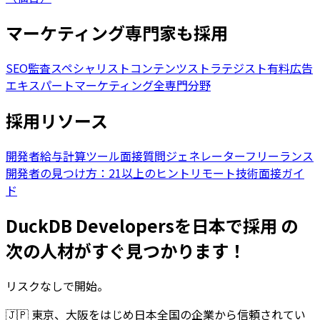
マーケティング専門家も採用
SEO監査スペシャリスト
コンテンツストラテジスト
有料広告
エキスパート
マーケティング全専門分野
採用リソース
開発者給与計算ツール
面接質問ジェネレーター
フリーランス
開発者の見つけ方：21以上のヒント
リモート技術面接ガイ
ド
DuckDB Developersを日本で採用 の
次の人材がすぐ見つかります！
リスクなしで開始。
🇯🇵
東京、大阪をはじめ日本全国の企業から信頼されてい