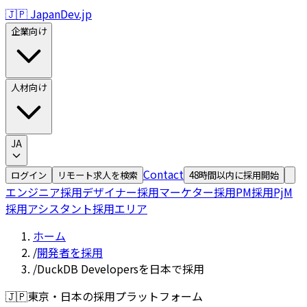
🇯🇵 JapanDev.jp
企業向け
人材向け
JA
Contact
ログイン
リモート求人を検索
48時間以内に採用開始
エンジニア採用
デザイナー採用
マーケター採用
PM採用
PjM
採用
アシスタント採用
エリア
ホーム
/
開発者を採用
/
DuckDB Developersを日本で採用
🇯🇵
東京・日本の採用プラットフォーム