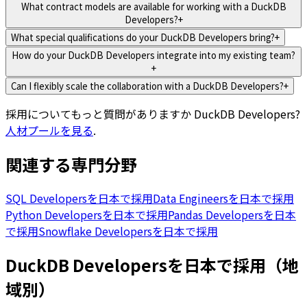
What contract models are available for working with a DuckDB
Developers?
+
What special qualifications do your DuckDB Developers bring?
+
How do your DuckDB Developers integrate into my existing team?
+
Can I flexibly scale the collaboration with a DuckDB Developers?
+
採用についてもっと質問がありますか
DuckDB Developers
?
人材プールを見る
.
関連する専門分野
SQL Developersを日本で採用
Data Engineersを日本で採用
Python Developersを日本で採用
Pandas Developersを日本
で採用
Snowflake Developersを日本で採用
DuckDB Developersを日本で採用（地
域別）