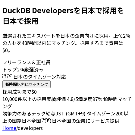
DuckDB Developersを日本で採用を
日本で採用
厳選されたエキスパートを日本の企業向けに採用。上位2%
の人材を48時間以内にマッチング。採用するまで費用は
$0。
フリーランス＆正社員
トップ2%厳選済み
🇯🇵 日本のタイムゾーン対応
48時間以内にマッチング
採用成功まで$0
10,000件以上の採用実績
評価 4.8/5
満足度97%
48時間マッチ
ング
競争力のあるテック給与
JST (GMT+9) タイムゾーン
200以
上の国籍
日本全国
🇯🇵
日本全国の企業にサービス提供
Home
/
developers