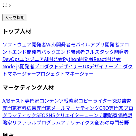
ます
人材を採用
トップ人材
ソフトウェア開発者
Web開発者
モバイルアプリ開発者
フロ
ントエンド開発者
バックエンド開発者
フルスタック開発者
DevOpsエンジニア
AI開発者
Python開発者
React開発者
Node.js開発者
プロダクトデザイナー
UXデザイナー
プロダク
トマネージャー
プロジェクトマネージャー
マーケティング人材
A/Bテスト専門家
コンテンツ戦略家
コピーライター
SEO監査
専門家
有料広告専門家
メールマーケティング
CRO専門家
プロ
グラマティックSEO
SNSクリエイター
ローンチ戦略家
価格戦
略家
リファラルプログラム
アナリティクス
全25の専門分野
拠点