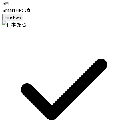
SM
SmartHR出身
Hire Now