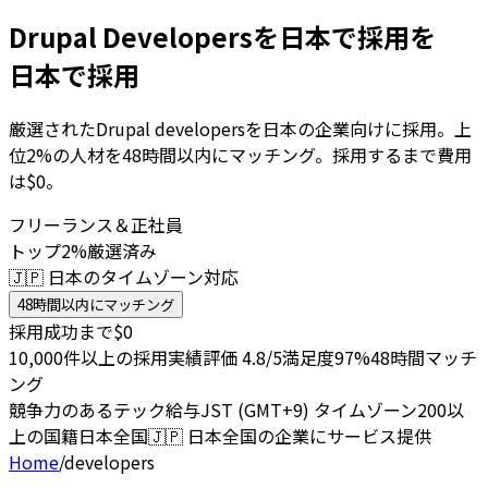
Drupal Developersを日本で採用を
日本で採用
厳選されたDrupal developersを日本の企業向けに採用。上
位2%の人材を48時間以内にマッチング。採用するまで費用
は$0。
フリーランス＆正社員
トップ2%厳選済み
🇯🇵 日本のタイムゾーン対応
48時間以内にマッチング
採用成功まで$0
10,000件以上の採用実績
評価 4.8/5
満足度97%
48時間マッチ
ング
競争力のあるテック給与
JST (GMT+9) タイムゾーン
200以
上の国籍
日本全国
🇯🇵
日本全国の企業にサービス提供
Home
/
developers