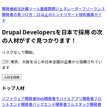
開発者給与計算ツール
面接質問ジェネレーター
フリーランス
開発者の見つけ方：21以上のヒント
リモート技術面接ガイ
ド
Drupal Developersを日本で採用 の次
の人材がすぐ見つかります！
リスクなしで開始。
🇯🇵
東京、大阪をはじめ日本全国の企業から信頼されてい
ます
人材を採用
トップ人材
ソフトウェア開発者
Web開発者
モバイルアプリ開発者
フロ
ントエンド開発者
バックエンド開発者
フルスタック開発者