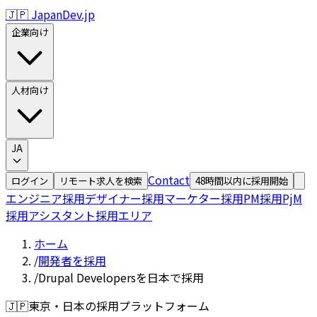
🇯🇵 JapanDev.jp
企業向け
人材向け
JA
Contact
ログイン
リモート求人を検索
48時間以内に採用開始
エンジニア採用
デザイナー採用
マーケター採用
PM採用
PjM
採用
アシスタント採用
エリア
ホーム
/
開発者を採用
/
Drupal Developersを日本で採用
🇯🇵
東京・日本の採用プラットフォーム