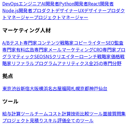
DevOpsエンジニア
AI開発者
Python開発者
React開発者
Node.js開発者
プロダクトデザイナー
UXデザイナー
プロダク
トマネージャー
プロジェクトマネージャー
マーケティング人材
A/Bテスト専門家
コンテンツ戦略家
コピーライター
SEO監査
専門家
有料広告専門家
メールマーケティング
CRO専門家
プロ
グラマティックSEO
SNSクリエイター
ローンチ戦略家
価格戦
略家
リファラルプログラム
アナリティクス
全25の専門分野
拠点
東京
渋谷
新宿
大阪
横浜
名古屋
福岡
札幌
京都
神戸
仙台
ツール
給与計算ツール
チームコスト計算
技術比較ツール
面接質問集
プロジェクト見積り
スキル評価
全てのツール