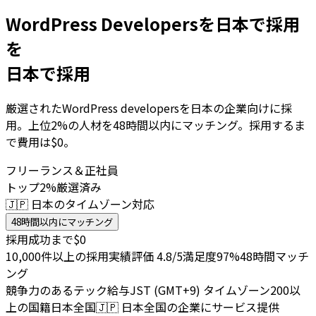
WordPress Developersを日本で採用
を
日本で採用
厳選されたWordPress developersを日本の企業向けに採
用。上位2%の人材を48時間以内にマッチング。採用するま
で費用は$0。
フリーランス＆正社員
トップ2%厳選済み
🇯🇵 日本のタイムゾーン対応
48時間以内にマッチング
採用成功まで$0
10,000件以上の採用実績
評価 4.8/5
満足度97%
48時間マッチ
ング
競争力のあるテック給与
JST (GMT+9) タイムゾーン
200以
上の国籍
日本全国
🇯🇵
日本全国の企業にサービス提供