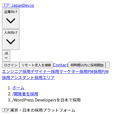
🇯🇵 JapanDev.jp
企業向け
人材向け
JA
Contact
ログイン
リモート求人を検索
48時間以内に採用開始
エンジニア採用
デザイナー採用
マーケター採用
PM採用
PjM
採用
アシスタント採用
エリア
ホーム
/
開発者を採用
/
WordPress Developersを日本で採用
🇯🇵
東京・日本の採用プラットフォーム