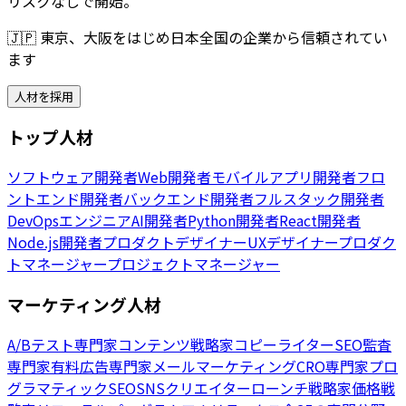
リスクなしで開始。
🇯🇵
東京、大阪をはじめ日本全国の企業から信頼されてい
ます
人材を採用
トップ人材
ソフトウェア開発者
Web開発者
モバイルアプリ開発者
フロ
ントエンド開発者
バックエンド開発者
フルスタック開発者
DevOpsエンジニア
AI開発者
Python開発者
React開発者
Node.js開発者
プロダクトデザイナー
UXデザイナー
プロダク
トマネージャー
プロジェクトマネージャー
マーケティング人材
A/Bテスト専門家
コンテンツ戦略家
コピーライター
SEO監査
専門家
有料広告専門家
メールマーケティング
CRO専門家
プロ
グラマティックSEO
SNSクリエイター
ローンチ戦略家
価格戦