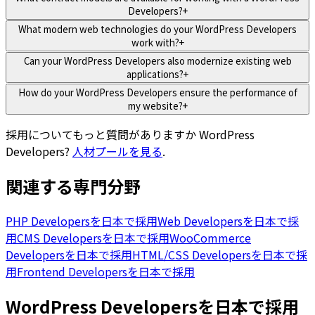
Developers?
+
What modern web technologies do your WordPress Developers
work with?
+
Can your WordPress Developers also modernize existing web
applications?
+
How do your WordPress Developers ensure the performance of
my website?
+
採用についてもっと質問がありますか
WordPress
Developers
?
人材プールを見る
.
関連する専門分野
PHP Developersを日本で採用
Web Developersを日本で採
用
CMS Developersを日本で採用
WooCommerce
Developersを日本で採用
HTML/CSS Developersを日本で採
用
Frontend Developersを日本で採用
WordPress Developersを日本で採用