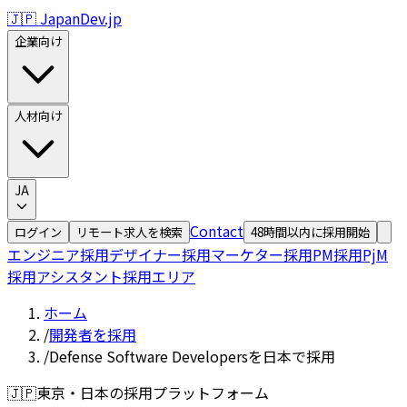
🇯🇵 JapanDev.jp
企業向け
人材向け
JA
Contact
ログイン
リモート求人を検索
48時間以内に採用開始
エンジニア採用
デザイナー採用
マーケター採用
PM採用
PjM
採用
アシスタント採用
エリア
ホーム
/
開発者を採用
/
Defense Software Developersを日本で採用
🇯🇵
東京・日本の採用プラットフォーム