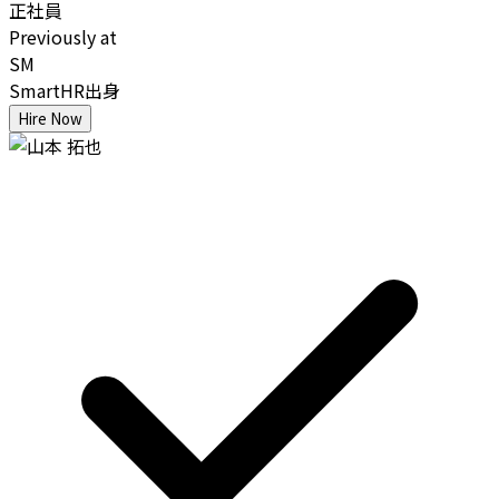
正社員
Previously at
SM
SmartHR出身
Hire Now