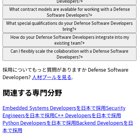
Developers?
+
What contract models are available for working with a Defense
Software Developers?
+
What special qualifications do your Defense Software Developers
bring?
+
How do your Defense Software Developers integrate into my
existing team?
+
Can I flexibly scale the collaboration with a Defense Software
Developers?
+
採用についてもっと質問がありますか
Defense Software
Developers
?
人材プールを見る
.
関連する専門分野
Embedded Systems Developersを日本で採用
Security
Engineersを日本で採用
C++ Developersを日本で採用
Python Developersを日本で採用
Backend Developersを日
本で採用