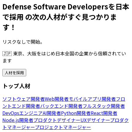
Defense Software Developersを日本
で採用 の次の人材がすぐ見つかりま
す！
リスクなしで開始。
🇯🇵
東京、大阪をはじめ日本全国の企業から信頼されてい
ます
人材を採用
トップ人材
ソフトウェア開発者
Web開発者
モバイルアプリ開発者
フロ
ントエンド開発者
バックエンド開発者
フルスタック開発者
DevOpsエンジニア
AI開発者
Python開発者
React開発者
Node.js開発者
プロダクトデザイナー
UXデザイナー
プロダク
トマネージャー
プロジェクトマネージャー