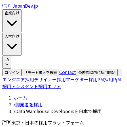
🇯🇵 JapanDev.jp
企業向け
人材向け
JA
Contact
ログイン
リモート求人を検索
48時間以内に採用開始
エンジニア採用
デザイナー採用
マーケター採用
PM採用
PjM
採用
アシスタント採用
エリア
ホーム
/
開発者を採用
/
Data Warehouse Developersを日本で採用
🇯🇵
東京・日本の採用プラットフォーム