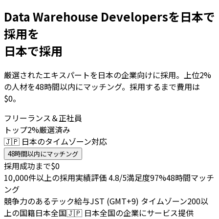
Data Warehouse Developersを日本で
採用を
日本で採用
厳選されたエキスパートを日本の企業向けに採用。上位2%
の人材を48時間以内にマッチング。採用するまで費用は
$0。
フリーランス＆正社員
トップ2%厳選済み
🇯🇵 日本のタイムゾーン対応
48時間以内にマッチング
採用成功まで$0
10,000件以上の採用実績
評価 4.8/5
満足度97%
48時間マッチ
ング
競争力のあるテック給与
JST (GMT+9) タイムゾーン
200以
上の国籍
日本全国
🇯🇵
日本全国の企業にサービス提供