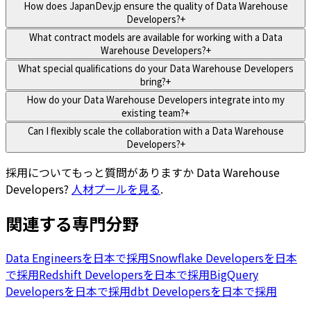
How does JapanDev.jp ensure the quality of Data Warehouse
Developers?
+
What contract models are available for working with a Data
Warehouse Developers?
+
What special qualifications do your Data Warehouse Developers
bring?
+
How do your Data Warehouse Developers integrate into my
existing team?
+
Can I flexibly scale the collaboration with a Data Warehouse
Developers?
+
採用についてもっと質問がありますか
Data Warehouse
Developers
?
人材プールを見る
.
関連する専門分野
Data Engineersを日本で採用
Snowflake Developersを日本
で採用
Redshift Developersを日本で採用
BigQuery
Developersを日本で採用
dbt Developersを日本で採用