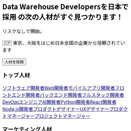
Data Warehouse Developersを日本で
採用 の次の人材がすぐ見つかります！
リスクなしで開始。
🇯🇵
東京、大阪をはじめ日本全国の企業から信頼されてい
ます
人材を採用
トップ人材
ソフトウェア開発者
Web開発者
モバイルアプリ開発者
フロ
ントエンド開発者
バックエンド開発者
フルスタック開発者
DevOpsエンジニア
AI開発者
Python開発者
React開発者
Node.js開発者
プロダクトデザイナー
UXデザイナー
プロダク
トマネージャー
プロジェクトマネージャー
マーケティング人材