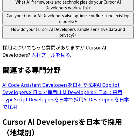
What AI frameworks and technologies do your Cursor AI
Developers work with?
+
Can your Cursor AI Developers also optimize or fine-tune existing
models?
+
How do your Cursor AI Developers handle sensitive data and
privacy?
+
採用についてもっと質問がありますか
Cursor AI
Developers
?
人材プールを見る
.
関連する専門分野
AI Code Assistant Developersを日本で採用
AI Copilot
Developersを日本で採用
LLM Developersを日本で採用
TypeScript Developersを日本で採用
AI Developersを日本
で採用
Cursor AI Developersを日本で採用
（地域別）