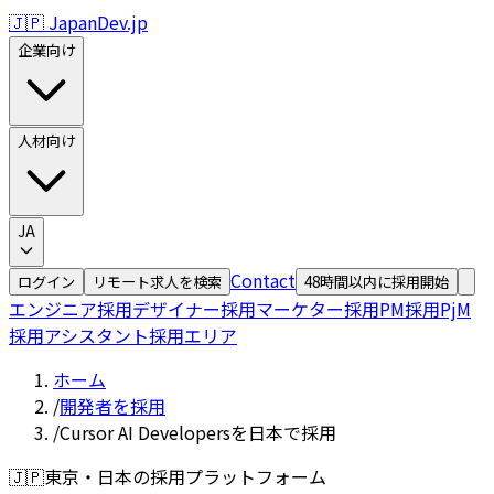
🇯🇵 JapanDev.jp
企業向け
人材向け
JA
Contact
ログイン
リモート求人を検索
48時間以内に採用開始
エンジニア採用
デザイナー採用
マーケター採用
PM採用
PjM
採用
アシスタント採用
エリア
ホーム
/
開発者を採用
/
Cursor AI Developersを日本で採用
🇯🇵
東京・日本の採用プラットフォーム