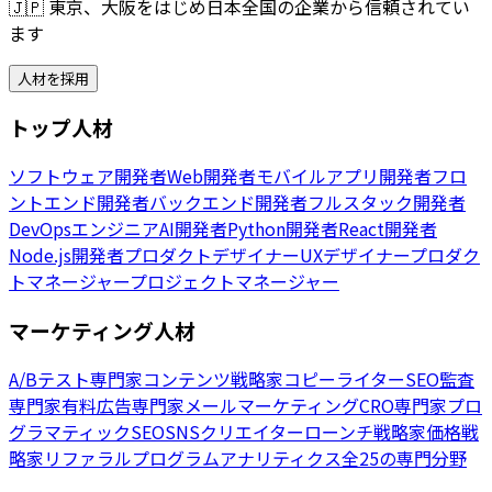
🇯🇵
東京、大阪をはじめ日本全国の企業から信頼されてい
ます
人材を採用
トップ人材
ソフトウェア開発者
Web開発者
モバイルアプリ開発者
フロ
ントエンド開発者
バックエンド開発者
フルスタック開発者
DevOpsエンジニア
AI開発者
Python開発者
React開発者
Node.js開発者
プロダクトデザイナー
UXデザイナー
プロダク
トマネージャー
プロジェクトマネージャー
マーケティング人材
A/Bテスト専門家
コンテンツ戦略家
コピーライター
SEO監査
専門家
有料広告専門家
メールマーケティング
CRO専門家
プロ
グラマティックSEO
SNSクリエイター
ローンチ戦略家
価格戦
略家
リファラルプログラム
アナリティクス
全25の専門分野