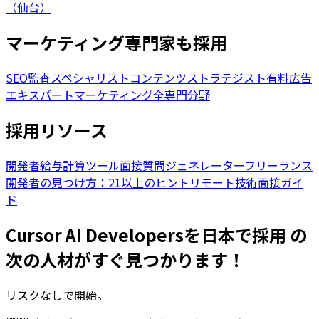
（仙台）
マーケティング専門家も採用
SEO監査スペシャリスト
コンテンツストラテジスト
有料広告
エキスパート
マーケティング全専門分野
採用リソース
開発者給与計算ツール
面接質問ジェネレーター
フリーランス
開発者の見つけ方：21以上のヒント
リモート技術面接ガイ
ド
Cursor AI Developersを日本で採用 の
次の人材がすぐ見つかります！
リスクなしで開始。