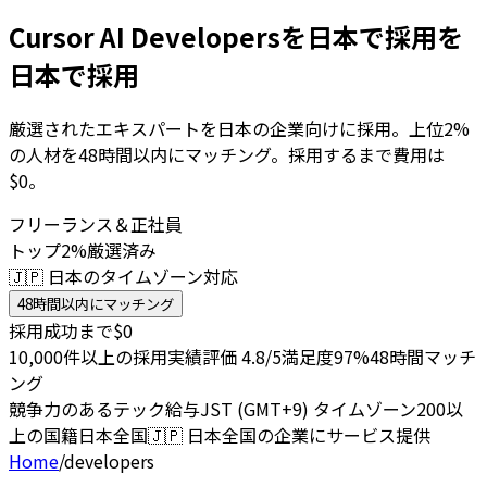
Cursor AI Developersを日本で採用を
日本で採用
厳選されたエキスパートを日本の企業向けに採用。上位2%
の人材を48時間以内にマッチング。採用するまで費用は
$0。
フリーランス＆正社員
トップ2%厳選済み
🇯🇵 日本のタイムゾーン対応
48時間以内にマッチング
採用成功まで$0
10,000件以上の採用実績
評価 4.8/5
満足度97%
48時間マッチ
ング
競争力のあるテック給与
JST (GMT+9) タイムゾーン
200以
上の国籍
日本全国
🇯🇵
日本全国の企業にサービス提供
Home
/
developers