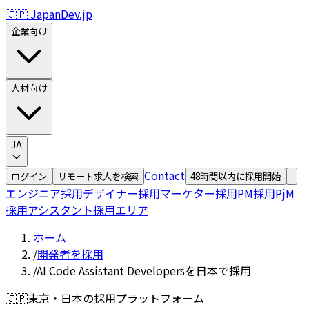
🇯🇵 JapanDev.jp
企業向け
人材向け
JA
Contact
ログイン
リモート求人を検索
48時間以内に採用開始
エンジニア採用
デザイナー採用
マーケター採用
PM採用
PjM
採用
アシスタント採用
エリア
ホーム
/
開発者を採用
/
AI Code Assistant Developersを日本で採用
🇯🇵
東京・日本の採用プラットフォーム