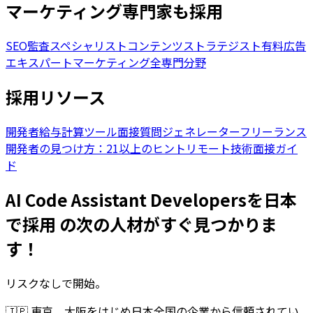
マーケティング専門家も採用
SEO監査スペシャリスト
コンテンツストラテジスト
有料広告
エキスパート
マーケティング全専門分野
採用リソース
開発者給与計算ツール
面接質問ジェネレーター
フリーランス
開発者の見つけ方：21以上のヒント
リモート技術面接ガイ
ド
AI Code Assistant Developersを日本
で採用 の次の人材がすぐ見つかりま
す！
リスクなしで開始。
🇯🇵
東京、大阪をはじめ日本全国の企業から信頼されてい