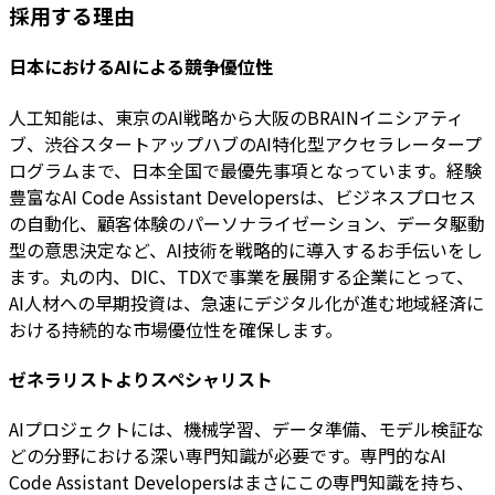
採用する理由
日本におけるAIによる競争優位性
人工知能は、東京のAI戦略から大阪のBRAINイニシアティ
ブ、渋谷スタートアップハブのAI特化型アクセラレータープ
ログラムまで、日本全国で最優先事項となっています。経験
豊富なAI Code Assistant Developersは、ビジネスプロセス
の自動化、顧客体験のパーソナライゼーション、データ駆動
型の意思決定など、AI技術を戦略的に導入するお手伝いをし
ます。丸の内、DIC、TDXで事業を展開する企業にとって、
AI人材への早期投資は、急速にデジタル化が進む地域経済に
おける持続的な市場優位性を確保します。
ゼネラリストよりスペシャリスト
AIプロジェクトには、機械学習、データ準備、モデル検証な
どの分野における深い専門知識が必要です。専門的なAI
Code Assistant Developersはまさにこの専門知識を持ち、