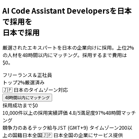
AI Code Assistant Developersを日本
で採用を
日本で採用
厳選されたエキスパートを日本の企業向けに採用。上位2%
の人材を48時間以内にマッチング。採用するまで費用は
$0。
フリーランス＆正社員
トップ2%厳選済み
🇯🇵 日本のタイムゾーン対応
48時間以内にマッチング
採用成功まで$0
10,000件以上の採用実績
評価 4.8/5
満足度97%
48時間マッチ
ング
競争力のあるテック給与
JST (GMT+9) タイムゾーン
200以
上の国籍
日本全国
🇯🇵
日本全国の企業にサービス提供