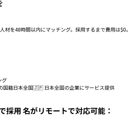
を
人材を48時間以内にマッチング。採用するまで費用は$0。
ング
上の国籍
日本全国
🇯🇵
日本全国の企業にサービス提供
ersを日本で採用 名がリモートで対応可能：