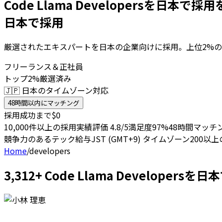
Code Llama Developersを日本で採用
日本で採用
厳選されたエキスパートを日本の企業向けに採用。上位2%の
フリーランス＆正社員
トップ2%厳選済み
🇯🇵 日本のタイムゾーン対応
48時間以内にマッチング
採用成功まで$0
10,000件以上の採用実績
評価 4.8/5
満足度97%
48時間マッチ
競争力のあるテック給与
JST (GMT+9) タイムゾーン
200以
Home
/
developers
3,312+ Code Llama Develop