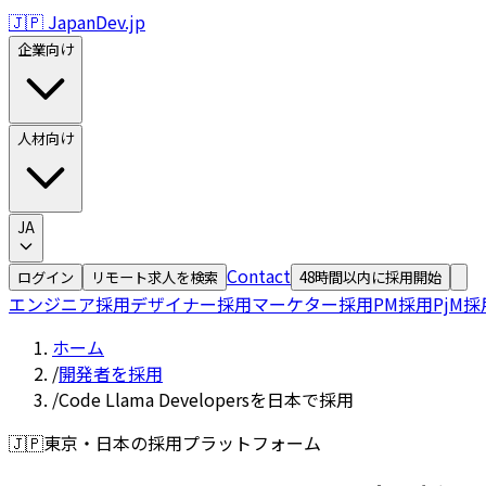
🇯🇵 JapanDev.jp
企業向け
人材向け
JA
Contact
ログイン
リモート求人を検索
48時間以内に採用開始
エンジニア採用
デザイナー採用
マーケター採用
PM採用
PjM採
ホーム
/
開発者を採用
/
Code Llama Developersを日本で採用
🇯🇵
東京・日本の採用プラットフォーム