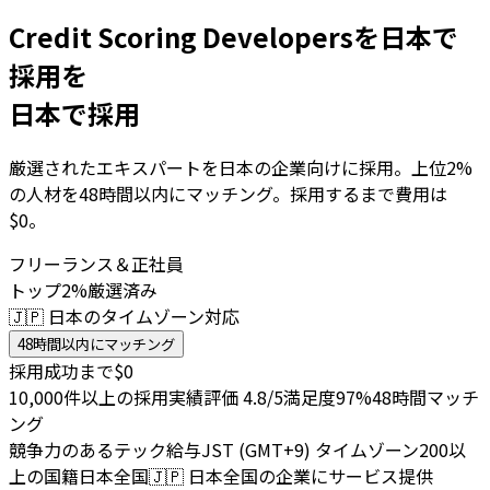
Credit Scoring Developersを日本で
採用を
日本で採用
厳選されたエキスパートを日本の企業向けに採用。上位2%
の人材を48時間以内にマッチング。採用するまで費用は
$0。
フリーランス＆正社員
トップ2%厳選済み
🇯🇵 日本のタイムゾーン対応
48時間以内にマッチング
採用成功まで$0
10,000件以上の採用実績
評価 4.8/5
満足度97%
48時間マッチ
ング
競争力のあるテック給与
JST (GMT+9) タイムゾーン
200以
上の国籍
日本全国
🇯🇵
日本全国の企業にサービス提供