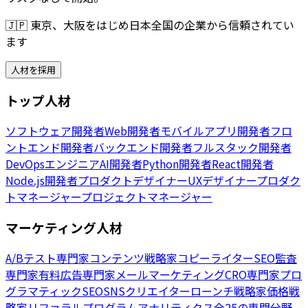
🇯🇵
東京、大阪をはじめ日本全国の企業から信頼されてい
ます
人材を採用
トップ人材
ソフトウェア開発者
Web開発者
モバイルアプリ開発者
フロ
ントエンド開発者
バックエンド開発者
フルスタック開発者
DevOpsエンジニア
AI開発者
Python開発者
React開発者
Node.js開発者
プロダクトデザイナー
UXデザイナー
プロダク
トマネージャー
プロジェクトマネージャー
マーケティング人材
A/Bテスト専門家
コンテンツ戦略家
コピーライター
SEO監査
専門家
有料広告専門家
メールマーケティング
CRO専門家
プロ
グラマティックSEO
SNSクリエイター
ローンチ戦略家
価格戦
略家
リファラルプログラム
アナリティクス
全25の専門分野