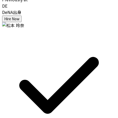
DE
DeNA出身
Hire Now