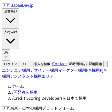
🇯🇵 JapanDev.jp
企業向け
人材向け
JA
Contact
ログイン
リモート求人を検索
48時間以内に採用開始
エンジニア採用
デザイナー採用
マーケター採用
PM採用
PjM
採用
アシスタント採用
エリア
ホーム
/
開発者を採用
/
Credit Scoring Developersを日本で採用
🇯🇵
東京・日本の採用プラットフォーム