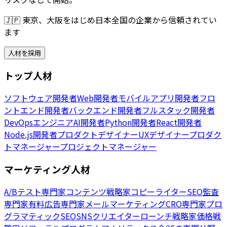
🇯🇵
東京、大阪をはじめ日本全国の企業から信頼されてい
ます
人材を採用
トップ人材
ソフトウェア開発者
Web開発者
モバイルアプリ開発者
フロ
ントエンド開発者
バックエンド開発者
フルスタック開発者
DevOpsエンジニア
AI開発者
Python開発者
React開発者
Node.js開発者
プロダクトデザイナー
UXデザイナー
プロダク
トマネージャー
プロジェクトマネージャー
マーケティング人材
A/Bテスト専門家
コンテンツ戦略家
コピーライター
SEO監査
専門家
有料広告専門家
メールマーケティング
CRO専門家
プロ
グラマティックSEO
SNSクリエイター
ローンチ戦略家
価格戦