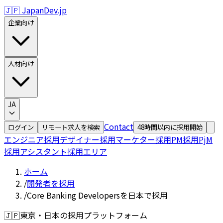
🇯🇵 JapanDev.jp
企業向け
人材向け
JA
Contact
ログイン
リモート求人を検索
48時間以内に採用開始
エンジニア採用
デザイナー採用
マーケター採用
PM採用
PjM
採用
アシスタント採用
エリア
ホーム
/
開発者を採用
/
Core Banking Developersを日本で採用
🇯🇵
東京・日本の採用プラットフォーム