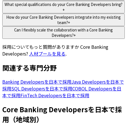
What special qualifications do your Core Banking Developers bring?
+
How do your Core Banking Developers integrate into my existing
team?
+
Can I flexibly scale the collaboration with a Core Banking
Developers?
+
採用についてもっと質問がありますか
Core Banking
Developers
?
人材プールを見る
.
関連する専門分野
Banking Developersを日本で採用
Java Developersを日本で
採用
SQL Developersを日本で採用
COBOL Developersを日
本で採用
FinTech Developersを日本で採用
Core Banking Developersを日本で採
用（地域別）