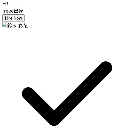
FR
freee出身
Hire Now