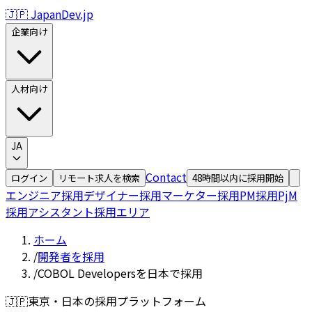
🇯🇵 JapanDev.jp
企業向け
人材向け
JA
Contact
ログイン
リモート求人を検索
48時間以内に採用開始
エンジニア採用
デザイナー採用
マーケター採用
PM採用
PjM
採用
アシスタント採用
エリア
ホーム
/
開発者を採用
/
COBOL Developersを日本で採用
🇯🇵
東京・日本の採用プラットフォーム