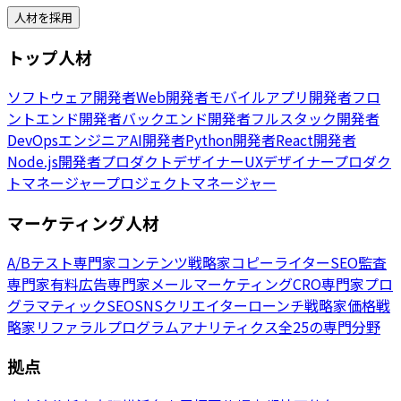
人材を採用
トップ人材
ソフトウェア開発者
Web開発者
モバイルアプリ開発者
フロ
ントエンド開発者
バックエンド開発者
フルスタック開発者
DevOpsエンジニア
AI開発者
Python開発者
React開発者
Node.js開発者
プロダクトデザイナー
UXデザイナー
プロダク
トマネージャー
プロジェクトマネージャー
マーケティング人材
A/Bテスト専門家
コンテンツ戦略家
コピーライター
SEO監査
専門家
有料広告専門家
メールマーケティング
CRO専門家
プロ
グラマティックSEO
SNSクリエイター
ローンチ戦略家
価格戦
略家
リファラルプログラム
アナリティクス
全25の専門分野
拠点