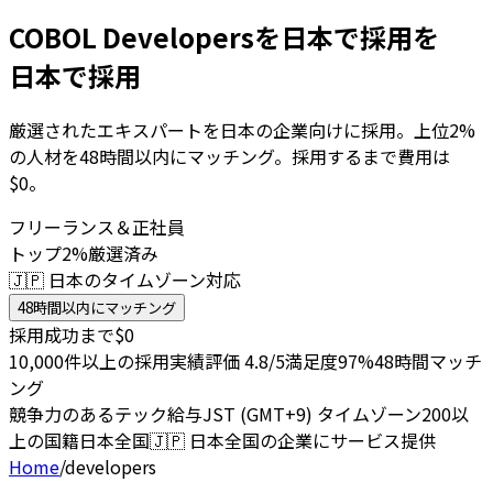
COBOL Developersを日本で採用を
日本で採用
厳選されたエキスパートを日本の企業向けに採用。上位2%
の人材を48時間以内にマッチング。採用するまで費用は
$0。
フリーランス＆正社員
トップ2%厳選済み
🇯🇵 日本のタイムゾーン対応
48時間以内にマッチング
採用成功まで$0
10,000件以上の採用実績
評価 4.8/5
満足度97%
48時間マッチ
ング
競争力のあるテック給与
JST (GMT+9) タイムゾーン
200以
上の国籍
日本全国
🇯🇵
日本全国の企業にサービス提供
Home
/
developers