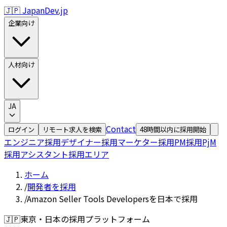
🇯🇵 JapanDev.jp
企業向け
人材向け
JA
Contact
ログイン
リモート求人を検索
48時間以内に採用開始
エンジニア採用
デザイナー採用
マーケター採用
PM採用
PjM
採用
アシスタント採用
エリア
ホーム
/
開発者を採用
/
Amazon Seller Tools Developersを日本で採用
🇯🇵
東京・日本の採用プラットフォーム