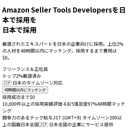
Amazon Seller Tools Developersを日
本で採用を
日本で採用
厳選されたエキスパートを日本の企業向けに採用。上位2%
の人材を48時間以内にマッチング。採用するまで費用は
$0。
フリーランス＆正社員
トップ2%厳選済み
🇯🇵 日本のタイムゾーン対応
48時間以内にマッチング
採用成功まで$0
10,000件以上の採用実績
評価 4.8/5
満足度97%
48時間マッチ
ング
競争力のあるテック給与
JST (GMT+9) タイムゾーン
200以
上の国籍
日本全国
🇯🇵
日本全国の企業にサービス提供