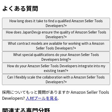
よくある質問
How long does it take to find a qualified Amazon Seller Tools
Developers?
+
How does JapanDev.jp ensure the quality of Amazon Seller Tools
Developers?
+
What contract models are available for working with a Amazon
Seller Tools Developers?
+
What special qualifications do your Amazon Seller Tools
Developers bring?
+
How do your Amazon Seller Tools Developers integrate into my
existing team?
+
Can I flexibly scale the collaboration with a Amazon Seller Tools
Developers?
+
採用についてもっと質問がありますか
Amazon Seller Tools
Developers
?
人材プールを見る
.
関連する専門分野